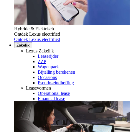
Hybride & Elektrisch
Ontdek Lexus electrified
Ontdek Lexus electrified
Zakelijk
Lexus Zakelijk
Leaserijder
ZZP
Wagenpark
Bijtelling berekenen
Occasions
Pseudo-eindheffing
Leasevormen
Operational lease
Financial lease