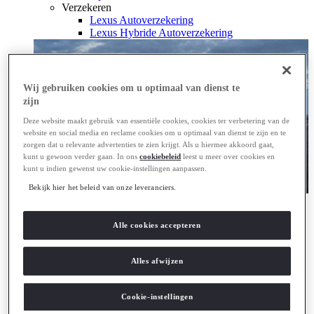
Verzekeren
Lexus Autoverzekering
Lexus Hybride Autoverzekering
Wij gebruiken cookies om u optimaal van dienst te
zijn
Deze website maakt gebruik van essentiële cookies, cookies ter verbetering van de
website en social media en reclame cookies om u optimaal van dienst te zijn en te
zorgen dat u relevante advertenties te zien krijgt. Als u hiermee akkoord gaat,
kunt u gewoon verder gaan. In ons
cookiebeleid
leest u meer over cookies en
kunt u indien gewenst uw cookie-instellingen aanpassen.
Bekijk hier het beleid van onze leveranciers.
Private Lease
Al een Lexus v.a. € 479,- p/m
Alle cookies accepteren
Al een Lexus v.a. € 479,- p/m
Hybride & Elektrisch
Aandrijflijnen
Alles afwijzen
Ontdek alle aandrijflijnen
Hybride
Plug-in hybride
Cookie-instellingen
Batterij-elektrisch