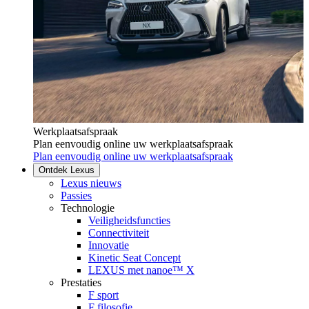
Werkplaatsafspraak
Plan eenvoudig online uw werkplaatsafspraak
Plan eenvoudig online uw werkplaatsafspraak
Ontdek Lexus
Lexus nieuws
Passies
Technologie
Veiligheidsfuncties
Connectiviteit
Innovatie
Kinetic Seat Concept
LEXUS met nanoe™ X
Prestaties
F sport
F filosofie