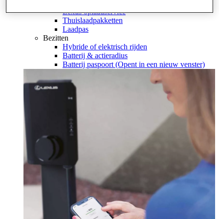
Opladen
Lexus oplaadservice
Thuislaadpakketten
Laadpas
Bezitten
Hybride of elektrisch rijden
Batterij & actieradius
Batterij paspoort
(Opent in een nieuw venster)