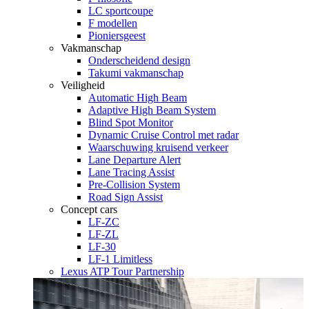
LC sportcoupe
F modellen
Pioniersgeest
Vakmanschap
Onderscheidend design
Takumi vakmanschap
Veiligheid
Automatic High Beam
Adaptive High Beam System
Blind Spot Monitor
Dynamic Cruise Control met radar
Waarschuwing kruisend verkeer
Lane Departure Alert
Lane Tracing Assist
Pre-Collision System
Road Sign Assist
Concept cars
LF-ZC
LF-ZL
LF-30
LF-1 Limitless
Lexus ATP Tour Partnership