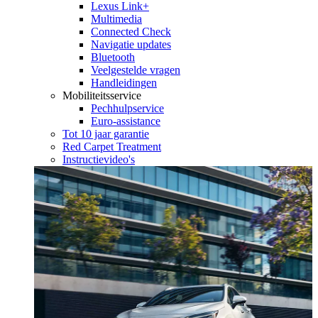
Lexus Link+
Multimedia
Connected Check
Navigatie updates
Bluetooth
Veelgestelde vragen
Handleidingen
Mobiliteitsservice
Pechhulpservice
Euro-assistance
Tot 10 jaar garantie
Red Carpet Treatment
Instructievideo's