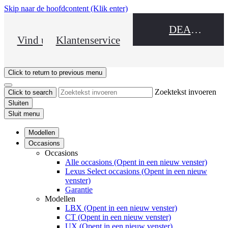
Skip naar de hoofdcontent
(Klik enter)
DEALER NAME
Vind uw dealer
Klantenservice
Click to return to previous menu
Zoektekst invoeren
Click to search
Sluiten
Sluit menu
Modellen
Occasions
Occasions
Alle occasions
(Opent in een nieuw venster)
Lexus Select occasions
(Opent in een nieuw
venster)
Garantie
Modellen
LBX
(Opent in een nieuw venster)
CT
(Opent in een nieuw venster)
UX
(Opent in een nieuw venster)