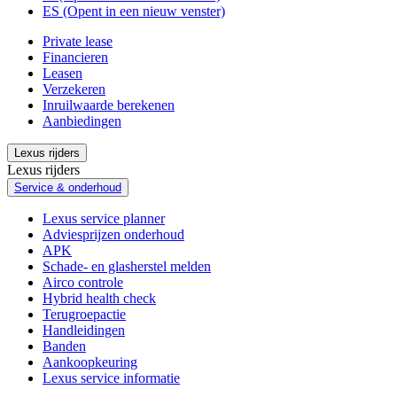
ES
(Opent in een nieuw venster)
Private lease
Financieren
Leasen
Verzekeren
Inruilwaarde berekenen
Aanbiedingen
Lexus rijders
Lexus rijders
Service & onderhoud
Lexus service planner
Adviesprijzen onderhoud
APK
Schade- en glasherstel melden
Airco controle
Hybrid health check
Terugroepactie
Handleidingen
Banden
Aankoopkeuring
Lexus service informatie