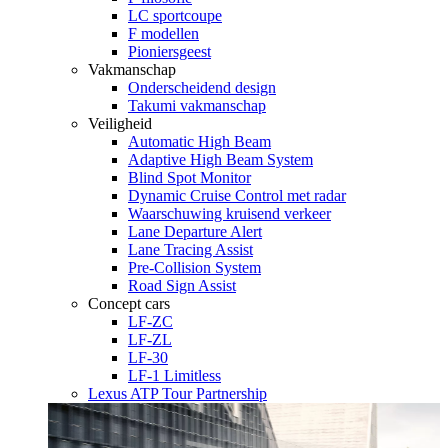
LC sportcoupe
F modellen
Pioniersgeest
Vakmanschap
Onderscheidend design
Takumi vakmanschap
Veiligheid
Automatic High Beam
Adaptive High Beam System
Blind Spot Monitor
Dynamic Cruise Control met radar
Waarschuwing kruisend verkeer
Lane Departure Alert
Lane Tracing Assist
Pre-Collision System
Road Sign Assist
Concept cars
LF-ZC
LF-ZL
LF-30
LF-1 Limitless
Lexus ATP Tour Partnership