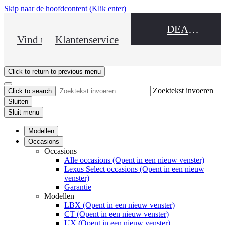
Skip naar de hoofdcontent
(Klik enter)
DEALER NAME
Vind uw dealer
Klantenservice
Click to return to previous menu
Zoektekst invoeren
Click to search
Sluiten
Sluit menu
Modellen
Occasions
Occasions
Alle occasions
(Opent in een nieuw venster)
Lexus Select occasions
(Opent in een nieuw
venster)
Garantie
Modellen
LBX
(Opent in een nieuw venster)
CT
(Opent in een nieuw venster)
UX
(Opent in een nieuw venster)