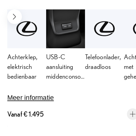
VOLGENDE SLIDE
Achterklep,
USB-C
Telefoonlader,
Acht
elektrisch
aansluiting
draadloos
met
bedienbaar
middenconsole
gehe
achter (2)
Meer informatie
Vanaf € 1.495