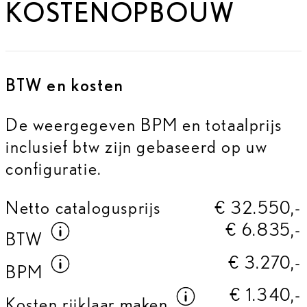
KOSTENOPBOUW
BTW en kosten
De weergegeven BPM en totaalprijs
inclusief btw zijn gebaseerd op uw
configuratie.
Netto catalogusprijs
€ 32.550,-
€ 6.835,-
Meer informatie over
BTW
BTW
€ 3.270,-
Meer informatie over
BPM
BPM
€ 1.340,-
Meer informat
Kosten rijklaar maken