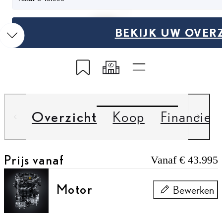
Vorige slide
Volgende slide
BEKIJK UW OVER
Opslaan naar Mijn Lexus
Toon mijn code
Snelle links
Overzicht
Koop
Financier
Prijs vanaf
Vanaf € 43.995
Motor
Bewerken
Motor