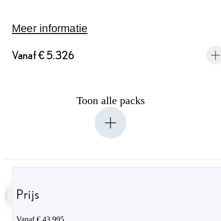
Surr
Soun
Meer informatie
13 s
Vanaf € 5.326
Toon alle packs
OVERZICHT
Prijs
Vanaf € 43.995