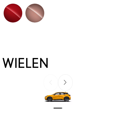
Emotional Red metallic (3U5)
Sonic Copper premium metallic (4Y5)
WIELEN
Vorige slide
Volgende slide