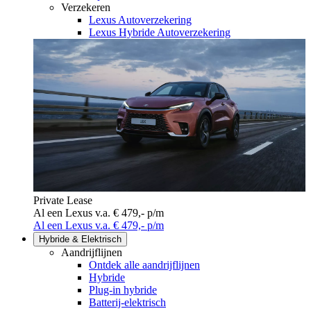
Verzekeren
Lexus Autoverzekering
Lexus Hybride Autoverzekering
Private Lease
Al een Lexus v.a. € 479,- p/m
Al een Lexus v.a. € 479,- p/m
Hybride & Elektrisch
Aandrijflijnen
Ontdek alle aandrijflijnen
Hybride
Plug-in hybride
Batterij-elektrisch