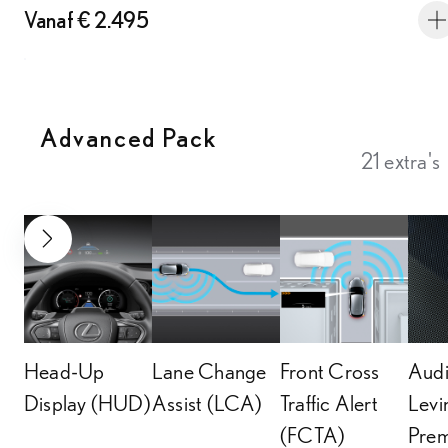
Vanaf € 2.495
Advanced Pack
21 extra's
VOLGENDE SLIDE
Head-Up
Lane Change
Front Cross
Audi
Display (HUD)
Assist (LCA)
Traffic Alert
Lev
(FCTA)
Pre