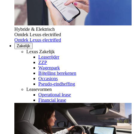
Hybride & Elektrisch
Ontdek Lexus electrified
Ontdek Lexus electrified
Zakelijk
Lexus Zakelijk
Leaserijder
ZZP
Wagenpark
Bijtelling berekenen
Occasions
Pseudo-eindheffing
Leasevormen
Operational lease
Financial lease