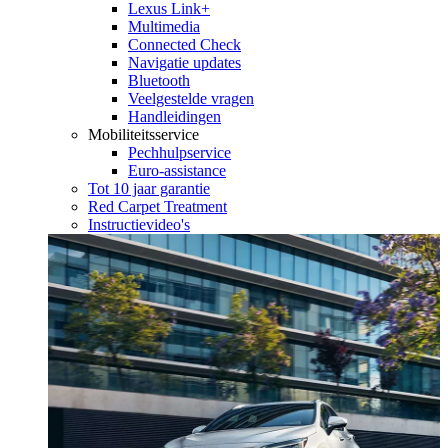
Lexus Link+
Multimedia
Connected Check
Navigatie updates
Bluetooth
Veelgestelde vragen
Handleidingen
Mobiliteitsservice
Pechhulpservice
Euro-assistance
Tot 10 jaar garantie
Red Carpet Treatment
Instructievideo's