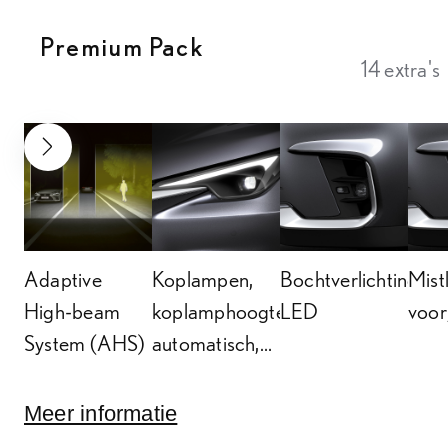
Premium Pack
14 extra's
VOLGENDE SLIDE
Adaptive
Koplampen,
Bochtverlichting,
Mist
High-beam
koplamphoogteverstelling
LED
voor
System (AHS)
automatisch,
dynamisch
Meer informatie