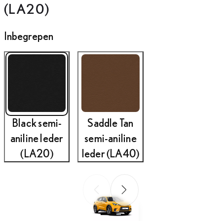
(LA20)
Inbegrepen
Black semi-
Saddle Tan
aniline leder
semi-aniline
(LA20)
leder (LA40)
Vorige slide
Volgende slide