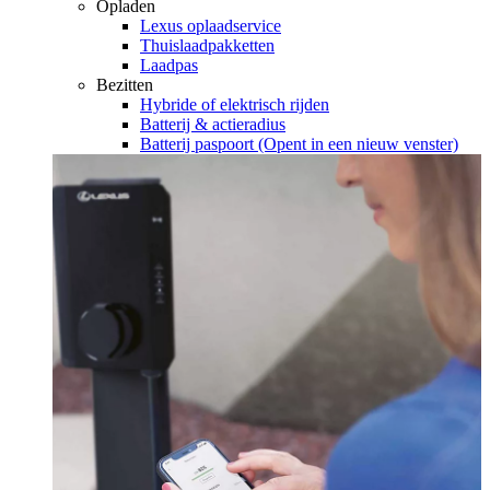
Opladen
Lexus oplaadservice
Thuislaadpakketten
Laadpas
Bezitten
Hybride of elektrisch rijden
Batterij & actieradius
Batterij paspoort
(Opent in een nieuw venster)