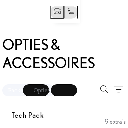
Vorige slide
Volgende slide
OPTIES &
ACCESSOIRES
Toggle se
Fi
Packs
Opties
Tech Pack
9 extra's