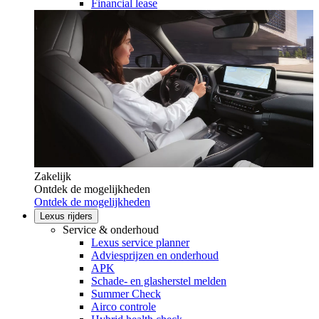
Financial lease
Zakelijk
Ontdek de mogelijkheden
Ontdek de mogelijkheden
Lexus rijders
Service & onderhoud
Lexus service planner
Adviesprijzen en onderhoud
APK
Schade- en glasherstel melden
Summer Check
Airco controle