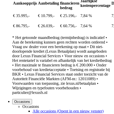
Jaarlijkse
Aankoopprijs
Aanbetaling
financieren
D
kostenpercentage
bedrag
€ 35.995,-
€ 10.799,-
€ 25.196,-
7,84 %
7
€ 86.795,-
€ 26.039,-
€ 60.756,-
7,64 %
7
* Het getoonde maandbedrag (termijnbedrag) is indicatief •
Aan de berekening kunnen geen rechten worden ontleend •
Vraag uw dealer voor een berekening op maat • Dit niet-
doorlopende krediet (Lexus Betaalplan) wordt aangeboden
door Lexus Financial Services • Voor nieuw en occasions •
Het rentetarief is variabel en afhankelijk van het kredietbedrag
• Het maximale te financieren bedrag is € 200.000 • Onder
voorbehoud van kredietacceptatie • Toetsing en registratie bij
BKR • Lexus Financial Services staat onder toezicht van de
Autoriteit Financiële Markten (AFM-nr.: 12011089) •
Voorwaarden van toepassing, zie lexus.nl/betaalplan •
Wijzigingen en typefouten voorbehouden •
particulier@lexusfs.nl
Occasions
Occasions
Alle occasions
(Opent in een nieuw venster)