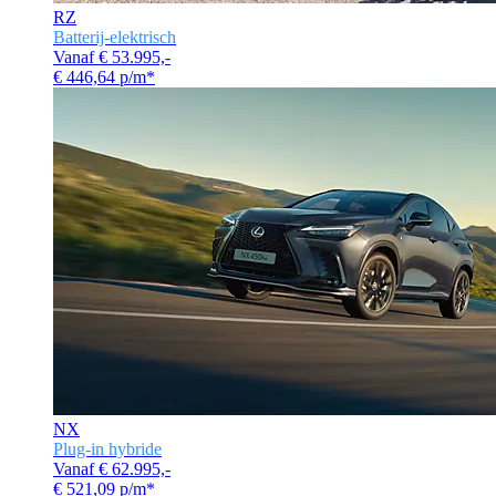
RZ
Batterij-elektrisch
Vanaf € 53.995,-
€ 446,64 p/m*
NX
Plug-in hybride
Vanaf € 62.995,-
€ 521,09 p/m*