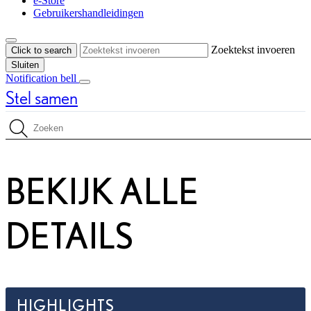
e-Store
Gebruikershandleidingen
Zoektekst invoeren
Click to search
Sluiten
Notification bell
Stel samen
Prijs bijgewerkt De prijs van uw configuratie is Vanaf € 53.995
Doorzoek specificaties
BEKIJK ALLE
DETAILS
HIGHLIGHTS