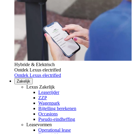
Hybride & Elektrisch
Ontdek Lexus electrified
Ontdek Lexus electrified
Zakelijk
Lexus Zakelijk
Leaserijder
ZZP
Wagenpark
Bijtelling berekenen
Occasions
Pseudo-eindheffing
Leasevormen
Operational lease