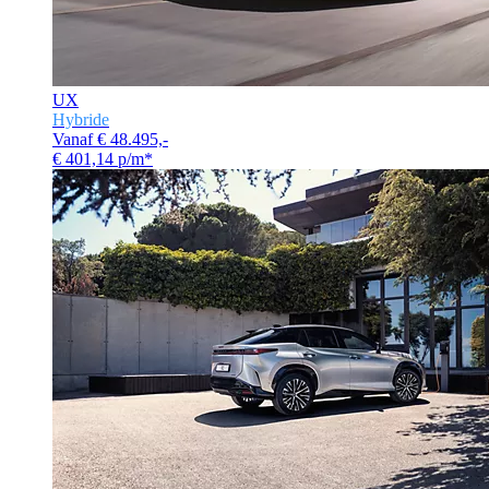
UX
Hybride
Vanaf € 48.495,-
€ 401,14 p/m*