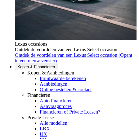
Lexus occasions
Ontdek de voordelen van een Lexus Select occasion
Ontdek de voordelen van een Lexus Select occasion
(Opent
in een nieuw venster)
Kopen & Financieren
Kopen & Aanbiedingen
Inruilwaarde berekenen
Aanbiedingen
Online bestellen & contact
Financieren
Auto financieren
Aanvraagproces
Financieren of Private Leasen?
Private Lease
Alle modellen
LBX
UX