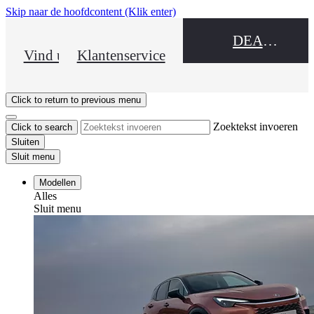
Skip naar de hoofdcontent
(Klik enter)
DEALER NAME
Vind uw dealer
Klantenservice
Click to return to previous menu
Zoektekst invoeren
Click to search
Sluiten
Sluit menu
Modellen
Alles
Sluit menu