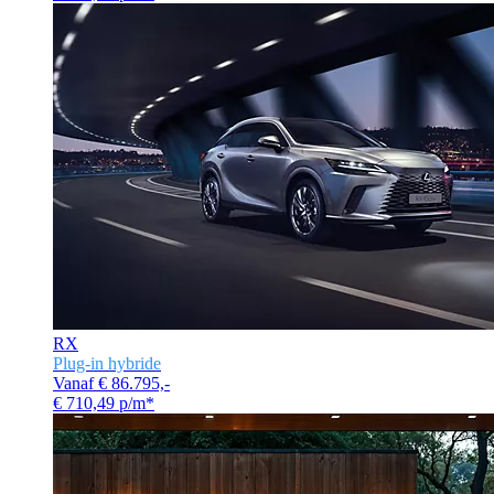
RX
Plug-in hybride
Vanaf € 86.795,-
€ 710,49 p/m*