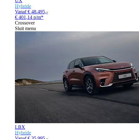
UX
Hybride
Vanaf € 48.495,-
€ 401,14 p/m*
Crossover
Sluit menu
LBX
Hybride
Vanaf € 35.995,-