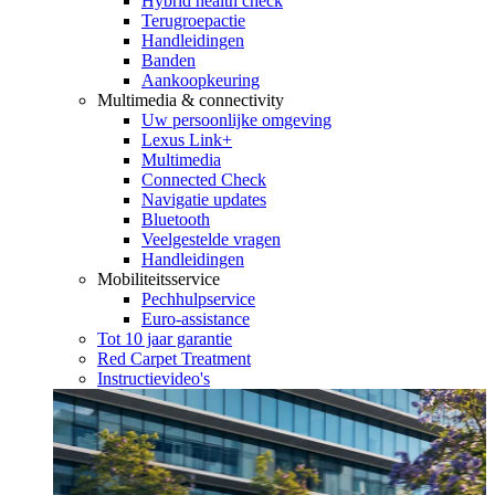
Hybrid health check
Terugroepactie
Handleidingen
Banden
Aankoopkeuring
Multimedia & connectivity
Uw persoonlijke omgeving
Lexus Link+
Multimedia
Connected Check
Navigatie updates
Bluetooth
Veelgestelde vragen
Handleidingen
Mobiliteitsservice
Pechhulpservice
Euro-assistance
Tot 10 jaar garantie
Red Carpet Treatment
Instructievideo's