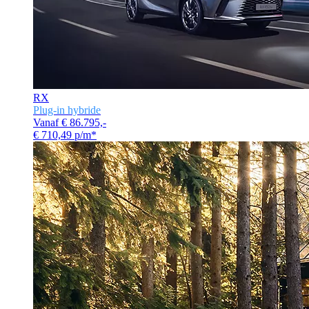
RX
Plug-in hybride
Vanaf € 86.795,-
€ 710,49 p/m*