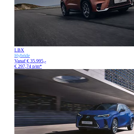
LBX
Hybride
Vanaf € 35.995,-
€ 297,74 p/m*