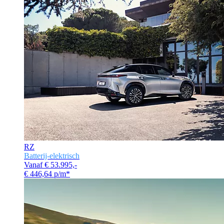
RZ
Batterij-elektrisch
Vanaf € 53.995,-
€ 446,64 p/m*