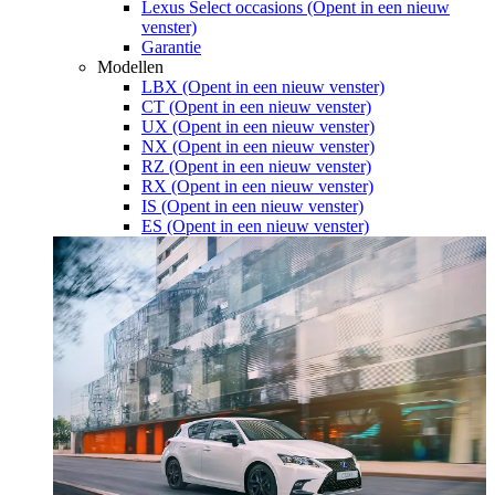
Lexus Select occasions
(Opent in een nieuw
venster)
Garantie
Modellen
LBX
(Opent in een nieuw venster)
CT
(Opent in een nieuw venster)
UX
(Opent in een nieuw venster)
NX
(Opent in een nieuw venster)
RZ
(Opent in een nieuw venster)
RX
(Opent in een nieuw venster)
IS
(Opent in een nieuw venster)
ES
(Opent in een nieuw venster)