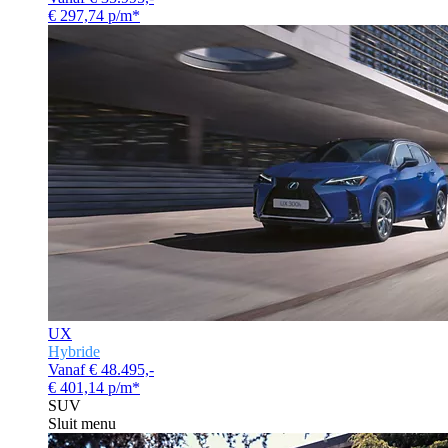
€ 297,74 p/m*
UX
Hybride
Vanaf € 48.495,-
€ 401,14 p/m*
SUV
Sluit menu