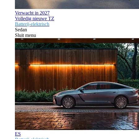
Verwacht in 2027
Volledig nieuwe TZ
Batterij-elektrisch
Sedan
Sluit menu
ES