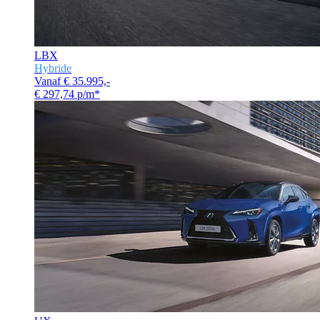
LBX
Hybride
Vanaf € 35.995,-
€ 297,74 p/m*