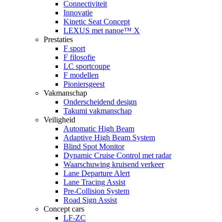
Connectiviteit
Innovatie
Kinetic Seat Concept
LEXUS met nanoe™ X
Prestaties
F sport
F filosofie
LC sportcoupe
F modellen
Pioniersgeest
Vakmanschap
Onderscheidend design
Takumi vakmanschap
Veiligheid
Automatic High Beam
Adaptive High Beam System
Blind Spot Monitor
Dynamic Cruise Control met radar
Waarschuwing kruisend verkeer
Lane Departure Alert
Lane Tracing Assist
Pre-Collision System
Road Sign Assist
Concept cars
LF-ZC