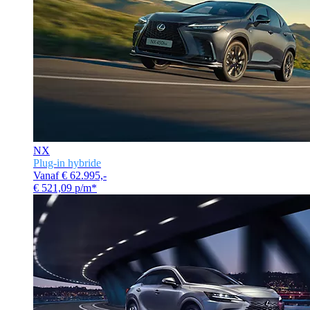
NX
Plug-in hybride
Vanaf € 62.995,-
€ 521,09 p/m*