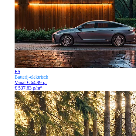
ES
Batterij-elektrisch
Vanaf € 64.995,-
€ 537,63 p/m*