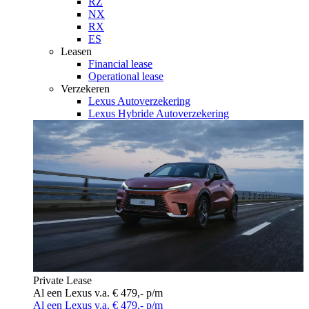
RZ
NX
RX
ES
Leasen
Financial lease
Operational lease
Verzekeren
Lexus Autoverzekering
Lexus Hybride Autoverzekering
Private Lease
Al een Lexus v.a. € 479,- p/m
Al een Lexus v.a. € 479,- p/m