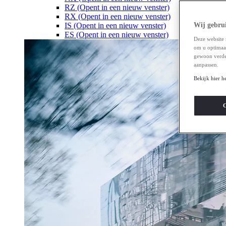
RZ
(Opent in een nieuw venster)
RX
(Opent in een nieuw venster)
IS
(Opent in een nieuw venster)
Wij gebrui
ES
(Opent in een nieuw venster)
Deze website 
om u optimaal 
gewoon verde
aanpassen.
Bekijk hier h
C