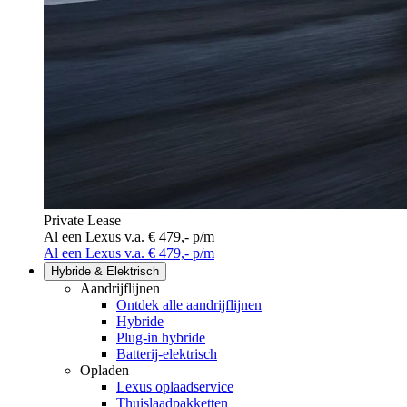
Private Lease
Al een Lexus v.a. € 479,- p/m
Al een Lexus v.a. € 479,- p/m
Hybride & Elektrisch
Aandrijflijnen
Ontdek alle aandrijflijnen
Hybride
Plug-in hybride
Batterij-elektrisch
Opladen
Lexus oplaadservice
Thuislaadpakketten