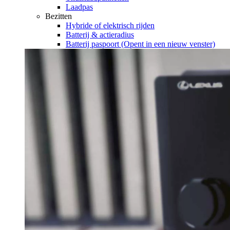
Laadpas
Bezitten
Hybride of elektrisch rijden
Batterij & actieradius
Batterij paspoort
(Opent in een nieuw venster)