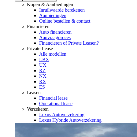
Kopen & Aanbiedingen
Inruilwaarde berekenen
Aanbiedingen
Online bestellen & contact
Financieren
Auto financieren
Aanvraagproces
Financieren of Private Leasen?
Private Lease
Alle modellen
LBX
UX
RZ
NX
RX
ES
Leasen
Financial lease
Operational lease
Verzekeren
Lexus Autoverzekering
Lexus Hybride Autoverzekering