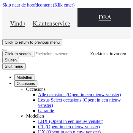
Skip naar de hoofdcontent
(Klik enter)
DEALER NAME
Vind uw dealer
Klantenservice
Click to return to previous menu
Zoektekst invoeren
Click to search
Sluiten
Sluit menu
Modellen
Occasions
Occasions
Alle occasions
(Opent in een nieuw venster)
Lexus Select occasions
(Opent in een nieuw
venster)
Garantie
Modellen
LBX
(Opent in een nieuw venster)
CT
(Opent in een nieuw venster)
UX
(Opent in een nieuw venster)