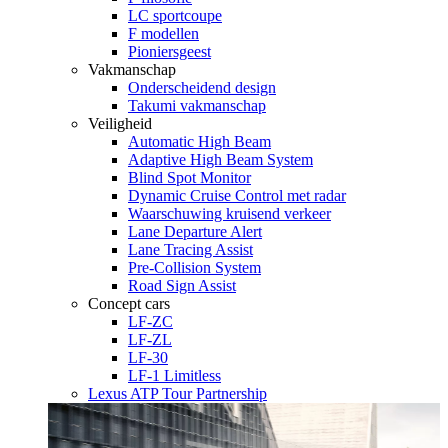
LC sportcoupe
F modellen
Pioniersgeest
Vakmanschap
Onderscheidend design
Takumi vakmanschap
Veiligheid
Automatic High Beam
Adaptive High Beam System
Blind Spot Monitor
Dynamic Cruise Control met radar
Waarschuwing kruisend verkeer
Lane Departure Alert
Lane Tracing Assist
Pre-Collision System
Road Sign Assist
Concept cars
LF-ZC
LF-ZL
LF-30
LF-1 Limitless
Lexus ATP Tour Partnership