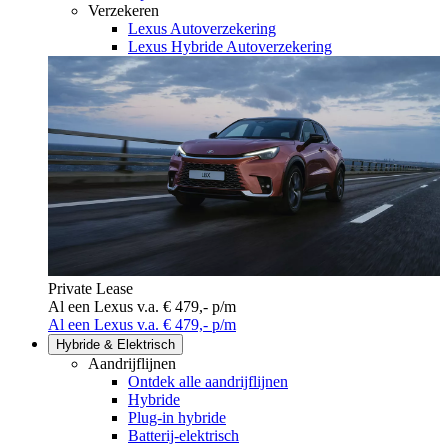
Verzekeren
Lexus Autoverzekering
Lexus Hybride Autoverzekering
Private Lease
Al een Lexus v.a. € 479,- p/m
Al een Lexus v.a. € 479,- p/m
Hybride & Elektrisch
Aandrijflijnen
Ontdek alle aandrijflijnen
Hybride
Plug-in hybride
Batterij-elektrisch