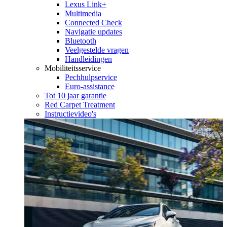
Lexus Link+
Multimedia
Connected Check
Navigatie updates
Bluetooth
Veelgestelde vragen
Handleidingen
Mobiliteitsservice
Pechhulpservice
Euro-assistance
Tot 10 jaar garantie
Red Carpet Treatment
Instructievideo's