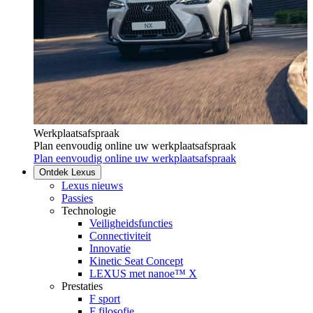
Werkplaatsafspraak
Plan eenvoudig online uw werkplaatsafspraak
Plan eenvoudig online uw werkplaatsafspraak
Ontdek Lexus
Lexus nieuws
Passies
Technologie
Veiligheidsfuncties
Connectiviteit
Innovatie
Kinetic Seat Concept
LEXUS met nanoe™ X
Prestaties
F sport
F filosofie