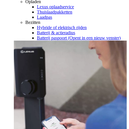
Opladen
Lexus oplaadservice
Thuislaadpakketten
Laadpas
Bezitten
Hybride of elektrisch rijden
Batterij & actieradius
Batterij paspoort
(Opent in een nieuw venster)