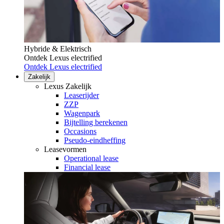
Hybride & Elektrisch
Ontdek Lexus electrified
Ontdek Lexus electrified
Zakelijk
Lexus Zakelijk
Leaserijder
ZZP
Wagenpark
Bijtelling berekenen
Occasions
Pseudo-eindheffing
Leasevormen
Operational lease
Financial lease