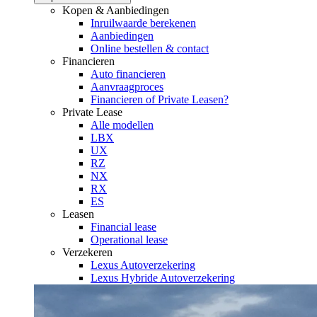
Kopen & Aanbiedingen
Inruilwaarde berekenen
Aanbiedingen
Online bestellen & contact
Financieren
Auto financieren
Aanvraagproces
Financieren of Private Leasen?
Private Lease
Alle modellen
LBX
UX
RZ
NX
RX
ES
Leasen
Financial lease
Operational lease
Verzekeren
Lexus Autoverzekering
Lexus Hybride Autoverzekering