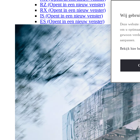
RZ
(Opent in een nieuw venster)
RX
(Opent in een nieuw venster)
IS
(Opent in een nieuw venster)
Wij gebrui
ES
(Opent in een nieuw venster)
Deze website 
om u optimaal 
gewoon verde
aanpassen.
Bekijk hier h
C