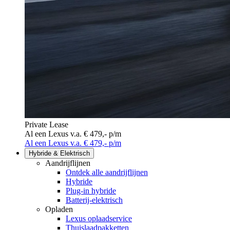
Private Lease
Al een Lexus v.a. € 479,- p/m
Al een Lexus v.a. € 479,- p/m
Hybride & Elektrisch
Aandrijflijnen
Ontdek alle aandrijflijnen
Hybride
Plug-in hybride
Batterij-elektrisch
Opladen
Lexus oplaadservice
Thuislaadpakketten