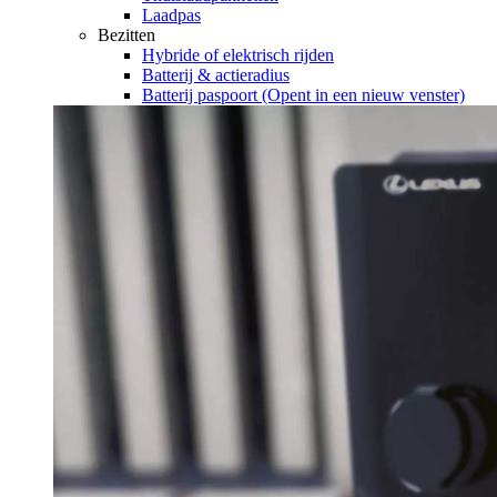
Laadpas
Bezitten
Hybride of elektrisch rijden
Batterij & actieradius
Batterij paspoort
(Opent in een nieuw venster)