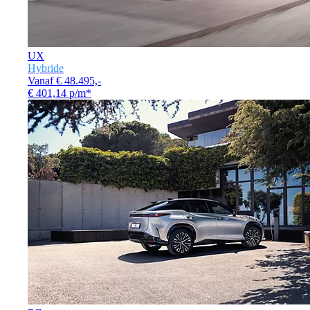
UX
Hybride
Vanaf € 48.495,-
€ 401,14 p/m*