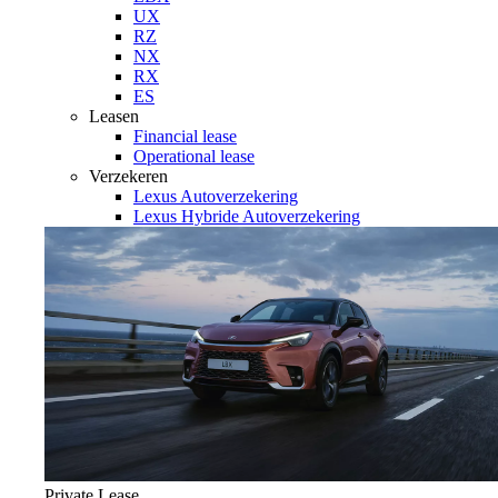
UX
RZ
NX
RX
ES
Leasen
Financial lease
Operational lease
Verzekeren
Lexus Autoverzekering
Lexus Hybride Autoverzekering
Private Lease