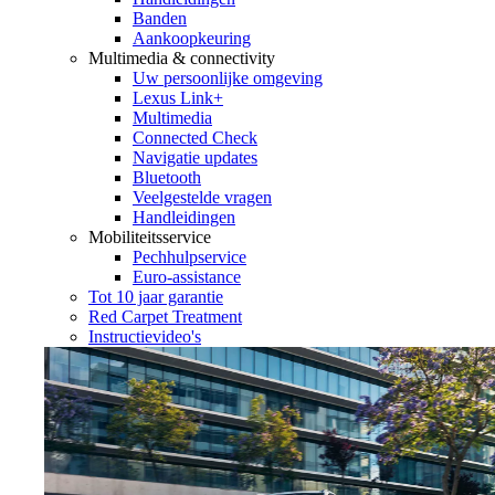
Banden
Aankoopkeuring
Multimedia & connectivity
Uw persoonlijke omgeving
Lexus Link+
Multimedia
Connected Check
Navigatie updates
Bluetooth
Veelgestelde vragen
Handleidingen
Mobiliteitsservice
Pechhulpservice
Euro-assistance
Tot 10 jaar garantie
Red Carpet Treatment
Instructievideo's