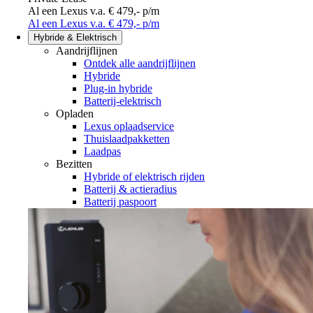
Al een Lexus v.a. € 479,- p/m
Al een Lexus v.a. € 479,- p/m
Hybride & Elektrisch
Aandrijflijnen
Ontdek alle aandrijflijnen
Hybride
Plug-in hybride
Batterij-elektrisch
Opladen
Lexus oplaadservice
Thuislaadpakketten
Laadpas
Bezitten
Hybride of elektrisch rijden
Batterij & actieradius
(Opent in een nieuw venster)
Batterij paspoort