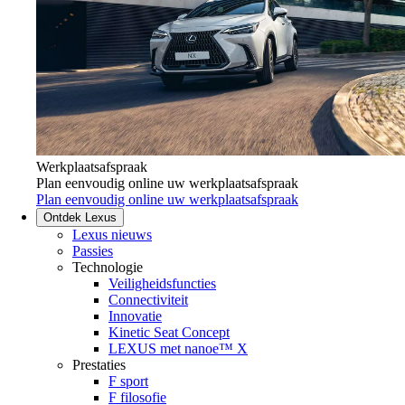
Werkplaatsafspraak
Plan eenvoudig online uw werkplaatsafspraak
Plan eenvoudig online uw werkplaatsafspraak
Ontdek Lexus
Lexus nieuws
Passies
Technologie
Veiligheidsfuncties
Connectiviteit
Innovatie
Kinetic Seat Concept
LEXUS met nanoe™ X
Prestaties
F sport
F filosofie