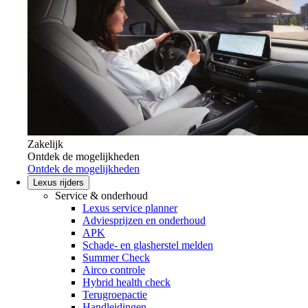
Zakelijk
Ontdek de mogelijkheden
Ontdek de mogelijkheden
Lexus rijders
Service & onderhoud
Lexus service planner
Adviesprijzen en onderhoud
APK
Schade- en glasherstel melden
Summer Check
Airco controle
Hybrid health check
Terugroepactie
Handleidingen