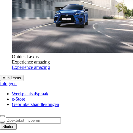
Ontdek Lexus
Experience amazing
Experience amazing
Mijn Lexus
Inloggen
Werkplaatsafspraak
e-Store
Gebruikershandleidingen
Zoektekst invoeren
Click to search
Sluiten
Notification bell