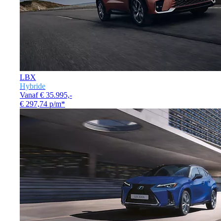
LBX
Hybride
Vanaf € 35.995,-
€ 297,74 p/m*