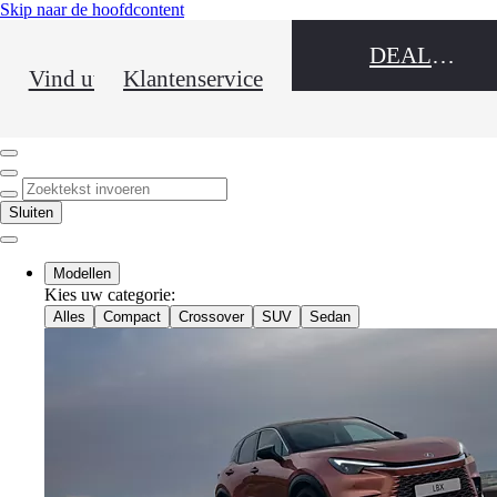
(Klik enter)
Skip naar de hoofdcontent
DEALER NAME
Vind uw dealer
Klantenservice
Click to return to previous menu
Zoektekst invoeren
Click to search
Sluiten
Sluit menu
Modellen
Kies uw categorie
:
Alles
Compact
Crossover
SUV
Sedan