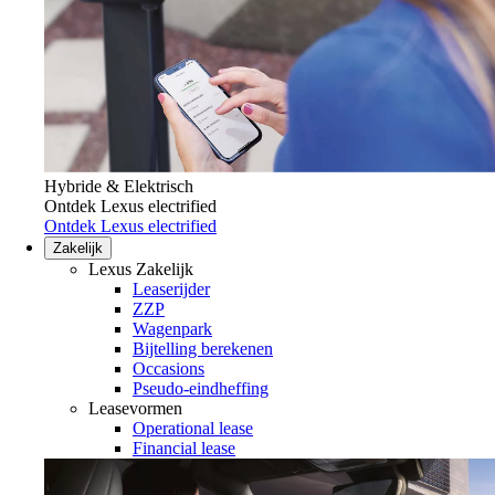
Hybride & Elektrisch
Ontdek Lexus electrified
Ontdek Lexus electrified
Zakelijk
Lexus Zakelijk
Leaserijder
ZZP
Wagenpark
Bijtelling berekenen
Occasions
Pseudo-eindheffing
Leasevormen
Operational lease
Financial lease