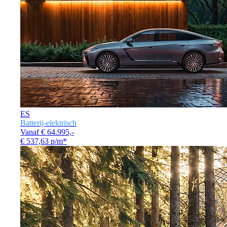
ES
Batterij-elektrisch
Vanaf € 64.995,-
€ 537,63 p/m*