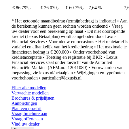
€ 86.795,-
€ 26.039,-
€ 60.756,-
7,64 %
7,
* Het getoonde maandbedrag (termijnbedrag) is indicatief • Aan
de berekening kunnen geen rechten worden ontleend • Vraag
uw dealer voor een berekening op maat • Dit niet-doorlopende
krediet (Lexus Betaalplan) wordt aangeboden door Lexus
Financial Services • Voor nieuw en occasions • Het rentetarief is
variabel en afhankelijk van het kredietbedrag • Het maximale te
financieren bedrag is € 200.000 • Onder voorbehoud van
kredietacceptatie • Toetsing en registratie bij BKR • Lexus
Financial Services staat onder toezicht van de Autoriteit
Financiële Markten (AFM-nr.: 12011089) • Voorwaarden van
toepassing, zie lexus.nl/betaalplan • Wijzigingen en typefouten
voorbehouden • particulier@lexusfs.nl
Filter alle modellen
Verwachte modellen
Brochures & prijslijsten
Aanbiedingen
Opens in new window
Plan een proefrit
Opens in new window
Vraag brochure aan
Opens in new window
Vraag offerte aan
Vind uw dealer