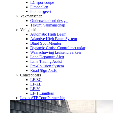
LC sportcoupe
F modellen
Pioniersgeest
Vakmanschap
Onderscheidend design
Takumi vakmanschap
Veiligheid
Automatic High Beam
Adaptive High Beam System
Blind Spot Monitor
Dynamic Cruise Control met radar
Waarschuwing kruisend verkeer
Lane Departure Alert
Lane Tracing Assist
Pre-Collision System
Road Sign Assist
Concept cars
LF-ZC
LF-ZL
LF-30
LF-1 Limitless
Lexus ATP Tour Partnership