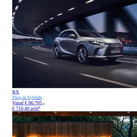
RX
Plug-in hybride
Vanaf € 86.795,-
€ 710,49 p/m*