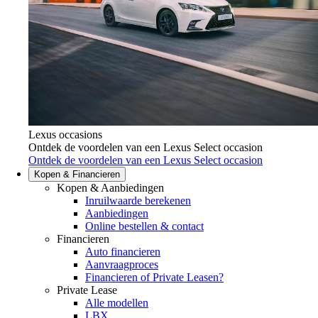
Lexus occasions
Ontdek de voordelen van een Lexus Select occasion
(Opent in ee
Ontdek de voordelen van een Lexus Select occasion
Kopen & Financieren
Kopen & Aanbiedingen
Inruilwaarde berekenen
Aanbiedingen
Online bestellen & contact
Financieren
Auto financieren
Aanvraagproces
Financieren of Private Leasen?
Private Lease
Alle modellen
LBX