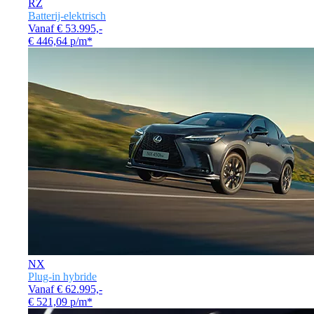
RZ
Batterij-elektrisch
Vanaf € 53.995,-
€ 446,64 p/m*
NX
Plug-in hybride
Vanaf € 62.995,-
€ 521,09 p/m*