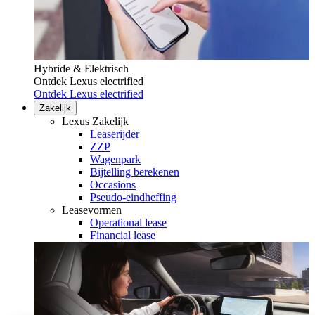
Hybride & Elektrisch
Ontdek Lexus electrified
Ontdek Lexus electrified
Zakelijk
Lexus Zakelijk
Leaserijder
ZZP
Wagenpark
Bijtelling berekenen
Occasions
Pseudo-eindheffing
Leasevormen
Operational lease
Financial lease