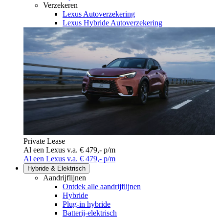
Verzekeren
Lexus Autoverzekering
Lexus Hybride Autoverzekering
Private Lease
Al een Lexus v.a. € 479,- p/m
Al een Lexus v.a. € 479,- p/m
Hybride & Elektrisch
Aandrijflijnen
Ontdek alle aandrijflijnen
Hybride
Plug-in hybride
Batterij-elektrisch