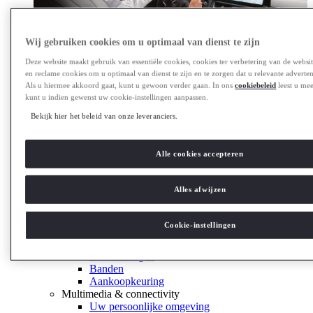
Wij gebruiken cookies om u optimaal van dienst te zijn
Deze website maakt gebruik van essentiële cookies, cookies ter verbetering van de websit
en reclame cookies om u optimaal van dienst te zijn en te zorgen dat u relevante advertenti
Als u hiermee akkoord gaat, kunt u gewoon verder gaan. In ons
cookiebeleid
leest u mee
Zakelijk
kunt u indien gewenst uw cookie-instellingen aanpassen.
Ontdek de mogelijkheden
Ontdek de mogelijkheden
Bekijk hier het beleid van onze leveranciers.
Lexus rijders
Service & onderhoud
Alle cookies accepteren
Lexus service planner
Adviesprijzen en onderhoud
APK
Alles afwijzen
Schade- en glasherstel melden
Summer Check
Airco controle
Cookie-instellingen
Hybrid health check
Terugroepactie
Handleidingen
Banden
Aankoopkeuring
Multimedia & connectivity
Uw persoonlijke omgeving