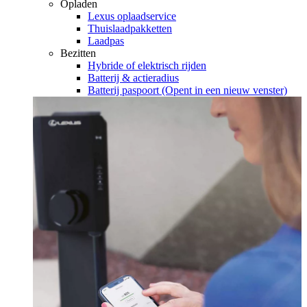
Opladen
Lexus oplaadservice
Thuislaadpakketten
Laadpas
Bezitten
Hybride of elektrisch rijden
Batterij & actieradius
Batterij paspoort
(Opent in een nieuw venster)