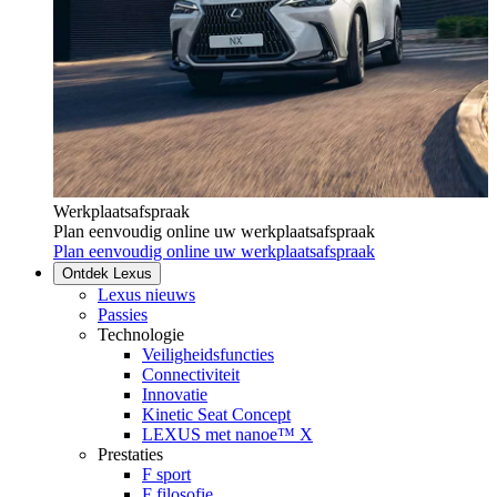
Werkplaatsafspraak
Plan eenvoudig online uw werkplaatsafspraak
Plan eenvoudig online uw werkplaatsafspraak
Ontdek Lexus
Lexus nieuws
Passies
Technologie
Veiligheidsfuncties
Connectiviteit
Innovatie
Kinetic Seat Concept
LEXUS met nanoe™ X
Prestaties
F sport
F filosofie