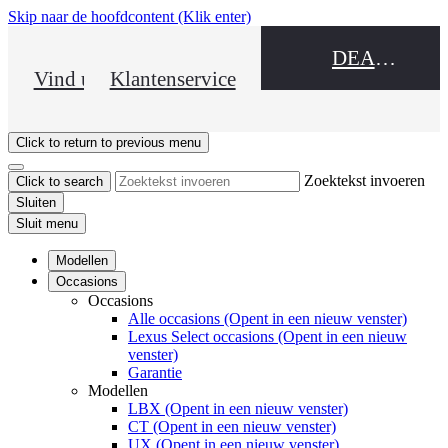
Skip naar de hoofdcontent
(Klik enter)
DEALER NAME
Vind uw dealer
Klantenservice
Click to return to previous menu
Zoektekst invoeren
Click to search
Sluiten
Sluit menu
Modellen
Occasions
Occasions
Alle occasions
(Opent in een nieuw venster)
Lexus Select occasions
(Opent in een nieuw
venster)
Garantie
Modellen
LBX
(Opent in een nieuw venster)
CT
(Opent in een nieuw venster)
UX
(Opent in een nieuw venster)