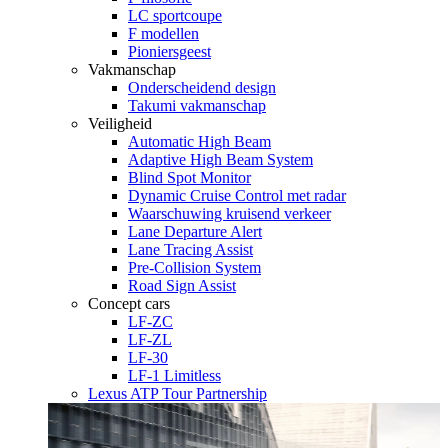
LC sportcoupe
F modellen
Pioniersgeest
Vakmanschap
Onderscheidend design
Takumi vakmanschap
Veiligheid
Automatic High Beam
Adaptive High Beam System
Blind Spot Monitor
Dynamic Cruise Control met radar
Waarschuwing kruisend verkeer
Lane Departure Alert
Lane Tracing Assist
Pre-Collision System
Road Sign Assist
Concept cars
LF-ZC
LF-ZL
LF-30
LF-1 Limitless
Lexus ATP Tour Partnership