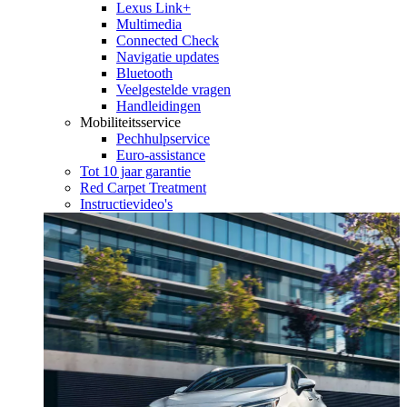
Lexus Link+
Multimedia
Connected Check
Navigatie updates
Bluetooth
Veelgestelde vragen
Handleidingen
Mobiliteitsservice
Pechhulpservice
Euro-assistance
Tot 10 jaar garantie
Red Carpet Treatment
Instructievideo's