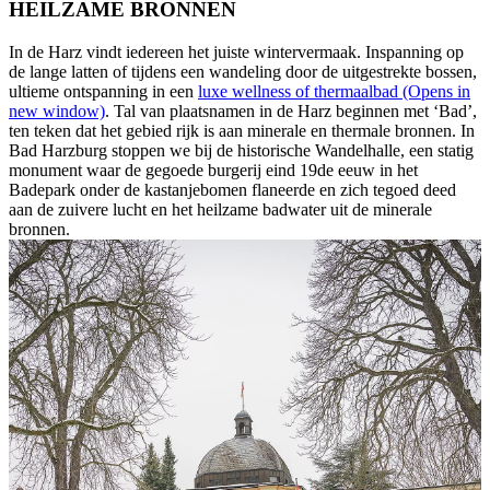
HEILZAME BRONNEN
In de Harz vindt iedereen het juiste wintervermaak. Inspanning op
de lange latten of tijdens een wandeling door de uitgestrekte bossen,
ultieme ontspanning in een
luxe wellness of thermaalbad
(Opens in
new window)
. Tal van plaatsnamen in de Harz beginnen met ‘Bad’,
ten teken dat het gebied rijk is aan minerale en thermale bronnen. In
Bad Harzburg stoppen we bij de historische Wandelhalle, een statig
monument waar de gegoede burgerij eind 19de eeuw in het
Badepark onder de kastanjebomen flaneerde en zich tegoed deed
aan de zuivere lucht en het heilzame badwater uit de minerale
bronnen.