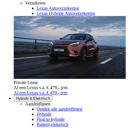
Verzekeren
Lexus Autoverzekering
Lexus Hybride Autoverzekering
Private Lease
Al een Lexus v.a. € 479,- p/m
Al een Lexus v.a. € 479,- p/m
Hybride & Elektrisch
Aandrijflijnen
Ontdek alle aandrijflijnen
Hybride
Plug-in hybride
Batterij-elektrisch