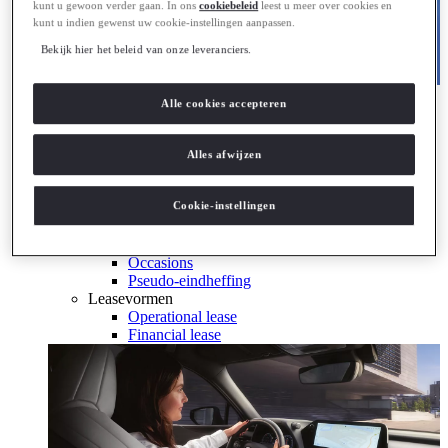
kunt u gewoon verder gaan. In ons
cookiebeleid
leest u meer over cookies en
kunt u indien gewenst uw cookie-instellingen aanpassen.
Bekijk hier het beleid van onze leveranciers.
Hybride & Elektrisch
Alle cookies accepteren
Ontdek Lexus electrified
Ontdek Lexus electrified
Zakelijk
Alles afwijzen
Lexus Zakelijk
Leaserijder
Cookie-instellingen
ZZP
Wagenpark
Bijtelling berekenen
Occasions
Pseudo-eindheffing
Leasevormen
Operational lease
Financial lease