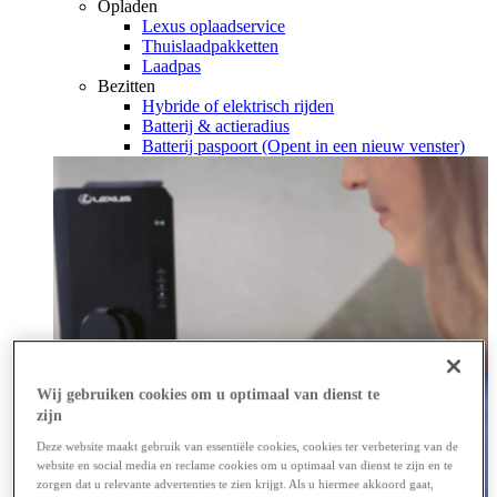
Opladen
Lexus oplaadservice
Thuislaadpakketten
Laadpas
Bezitten
Hybride of elektrisch rijden
Batterij & actieradius
Batterij paspoort
(Opent in een nieuw venster)
Wij gebruiken cookies om u optimaal van dienst te
zijn
Deze website maakt gebruik van essentiële cookies, cookies ter verbetering van de
website en social media en reclame cookies om u optimaal van dienst te zijn en te
zorgen dat u relevante advertenties te zien krijgt. Als u hiermee akkoord gaat,