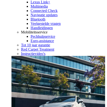
Lexus Link+
Multimedia
Connected Check
Navigatie updates
Bluetooth
Veelgestelde vragen
Handleidingen
Mobiliteitsservice
Pechhulpservice
Euro-assistance
Tot 10 jaar garantie
Red Carpet Treatment
Instructievideo's