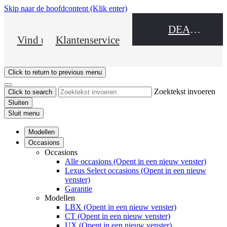
Skip naar de hoofdcontent
(Klik enter)
DEALER NAME
Vind uw dealer
Klantenservice
Click to return to previous menu
Zoektekst invoeren
Click to search
Sluiten
Sluit menu
Modellen
Occasions
Occasions
Alle occasions
(Opent in een nieuw venster)
Lexus Select occasions
(Opent in een nieuw
venster)
Garantie
Modellen
LBX
(Opent in een nieuw venster)
CT
(Opent in een nieuw venster)
UX
(Opent in een nieuw venster)