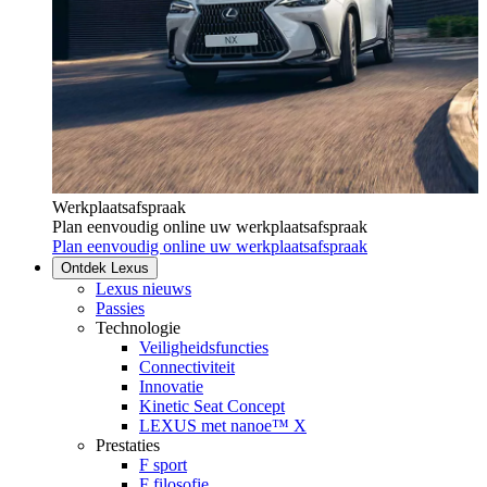
Werkplaatsafspraak
Plan eenvoudig online uw werkplaatsafspraak
Plan eenvoudig online uw werkplaatsafspraak
Ontdek Lexus
Lexus nieuws
Passies
Technologie
Veiligheidsfuncties
Connectiviteit
Innovatie
Kinetic Seat Concept
LEXUS met nanoe™ X
Prestaties
F sport
F filosofie