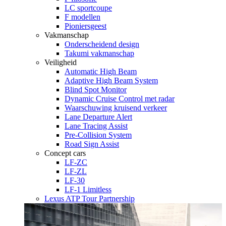
LC sportcoupe
F modellen
Pioniersgeest
Vakmanschap
Onderscheidend design
Takumi vakmanschap
Veiligheid
Automatic High Beam
Adaptive High Beam System
Blind Spot Monitor
Dynamic Cruise Control met radar
Waarschuwing kruisend verkeer
Lane Departure Alert
Lane Tracing Assist
Pre-Collision System
Road Sign Assist
Concept cars
LF-ZC
LF-ZL
LF-30
LF-1 Limitless
Lexus ATP Tour Partnership