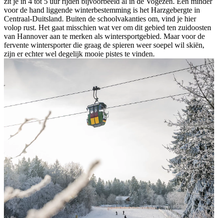
zit je in 4 tot 5 uur rijden bijvoorbeeld al in de Vogezen. Een minder
voor de hand liggende winterbestemming is het Harzgebergte in
Centraal-Duitsland. Buiten de schoolvakanties om, vind je hier
volop rust. Het gaat misschien wat ver om dit gebied ten zuidoosten
van Hannover aan te merken als wintersportgebied. Maar voor de
fervente wintersporter die graag de spieren weer soepel wil skiën,
zijn er echter wel degelijk mooie pistes te vinden.