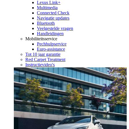
Lexus Link+
Multimedia
Connected Check
Navigatie updates
Bluetooth
Veelgestelde vragen
Handleidingen
Mobiliteitsservice
Pechhulpservice
Euro-assistance
Tot 10 jaar garantie
Red Carpet Treatment
Instructievideo's