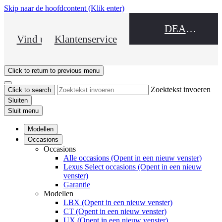
Skip naar de hoofdcontent
(Klik enter)
DEALER NAME
Vind uw dealer
Klantenservice
Click to return to previous menu
Zoektekst invoeren
Click to search
Sluiten
Sluit menu
Modellen
Occasions
Occasions
Alle occasions
(Opent in een nieuw venster)
Lexus Select occasions
(Opent in een nieuw
venster)
Garantie
Modellen
LBX
(Opent in een nieuw venster)
CT
(Opent in een nieuw venster)
UX
(Opent in een nieuw venster)