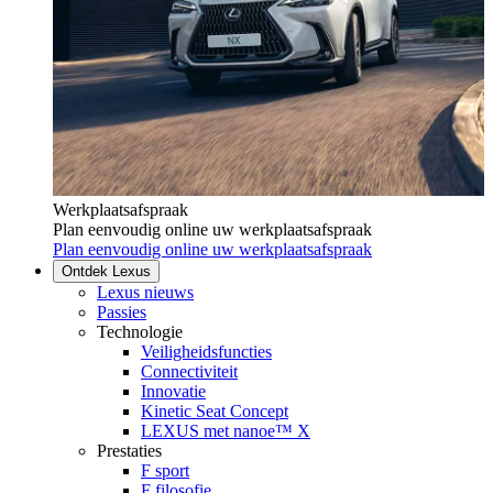
Werkplaatsafspraak
Plan eenvoudig online uw werkplaatsafspraak
Plan eenvoudig online uw werkplaatsafspraak
Ontdek Lexus
Lexus nieuws
Passies
Technologie
Veiligheidsfuncties
Connectiviteit
Innovatie
Kinetic Seat Concept
LEXUS met nanoe™ X
Prestaties
F sport
F filosofie