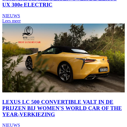
UX 300e ELECTRIC
NIEUWS
Lees meer
LEXUS LC 500 CONVERTIBLE VALT IN DE
PRIJZEN BIJ WOMEN'S WORLD CAR OF THE
YEAR-VERKIEZING
NIEUWS