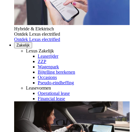
Hybride & Elektrisch
Ontdek Lexus electrified
Ontdek Lexus electrified
Zakelijk
Lexus Zakelijk
Leaserijder
ZZP
Wagenpark
Bijtelling berekenen
Occasions
Pseudo-eindheffing
Leasevormen
Operational lease
Financial lease