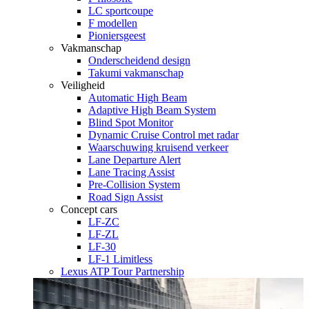
LC sportcoupe
F modellen
Pioniersgeest
Vakmanschap
Onderscheidend design
Takumi vakmanschap
Veiligheid
Automatic High Beam
Adaptive High Beam System
Blind Spot Monitor
Dynamic Cruise Control met radar
Waarschuwing kruisend verkeer
Lane Departure Alert
Lane Tracing Assist
Pre-Collision System
Road Sign Assist
Concept cars
LF-ZC
LF-ZL
LF-30
LF-1 Limitless
Lexus ATP Tour Partnership