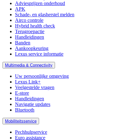
Adviesprijzen onderhoud
APK
Schade- en glasherstel melden
Airco controle
Hybrid health check
Terugroepactie
Handleidingen
Banden
Aankoopkeuring
Lexus service informatie
Multimedia & Connectivity
Uw persoonlijke omgeving
Lexus Link+
Veelgestelde vragen
E-store
Handleidingen
Navigatie updates
Bluetooth
Mobiliteitsservice
Pechhulpservice
Euro assistance