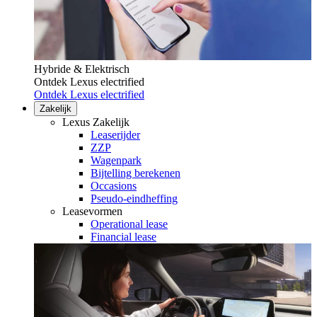
Hybride & Elektrisch
Ontdek Lexus electrified
Ontdek Lexus electrified
Zakelijk
Lexus Zakelijk
Leaserijder
ZZP
Wagenpark
Bijtelling berekenen
Occasions
Pseudo-eindheffing
Leasevormen
Operational lease
Financial lease