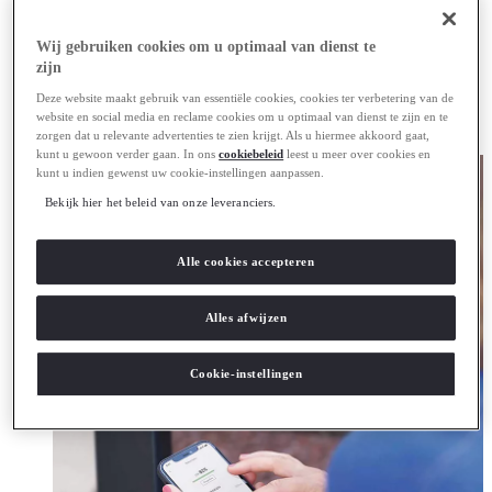
Opladen
Lexus oplaadservice
Thuislaadpakketten
Wij gebruiken cookies om u optimaal van dienst te
Laadpas
zijn
Bezitten
Deze website maakt gebruik van essentiële cookies, cookies ter verbetering van de
Hybride of elektrisch rijden
website en social media en reclame cookies om u optimaal van dienst te zijn en te
Batterij & actieradius
zorgen dat u relevante advertenties te zien krijgt. Als u hiermee akkoord gaat,
Batterij paspoort
(Opent in een nieuw venster)
kunt u gewoon verder gaan. In ons
cookiebeleid
leest u meer over cookies en
kunt u indien gewenst uw cookie-instellingen aanpassen.
Bekijk hier het beleid van onze leveranciers.
Alle cookies accepteren
Alles afwijzen
Cookie-instellingen