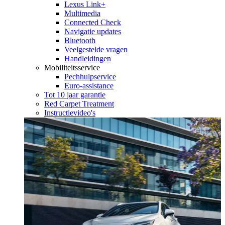
Lexus Link+
Multimedia
Connected Check
Navigatie updates
Bluetooth
Veelgestelde vragen
Handleidingen
Mobiliteitsservice
Pechhulpservice
Euro-assistance
Tot 10 jaar garantie
Red Carpet Treatment
Instructievideo's