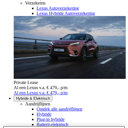
Verzekeren
Lexus Autoverzekering
Lexus Hybride Autoverzekering
Private Lease
Al een Lexus v.a. € 479,- p/m
Al een Lexus v.a. € 479,- p/m
Hybride & Elektrisch
Aandrijflijnen
Ontdek alle aandrijflijnen
Hybride
Plug-in hybride
Batterij-elektrisch