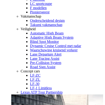
LC sportcoupe
F modellen
Pioniersgeest
Vakmanschap
Onderscheidend design
Takumi vakmanschap
Veiligheid
Automatic High Beam
Adaptive High Beam System
Blind Spot Monitor
Dynamic Cruise Control met radar
Waarschuwing kruisend verkeer
Lane Departure Alert
Lane Tracing Assist
Pre-Collision System
Road Sign Assist
Concept cars
LF-ZC
LF-ZL
LF-30
LF-1 Limitless
Lexus ATP Tour Partnership