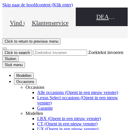
Skip naar de hoofdcontent
(Klik enter)
DEALER NAME
Vind uw dealer
Klantenservice
Click to return to previous menu
Zoektekst invoeren
Click to search
Sluiten
Sluit menu
Modellen
Occasions
Occasions
Alle occasions
(Opent in een nieuw venster)
Lexus Select occasions
(Opent in een nieuw
venster)
Garantie
Modellen
LBX
(Opent in een nieuw venster)
CT
(Opent in een nieuw venster)
UX
(Opent in een nieuw venster)