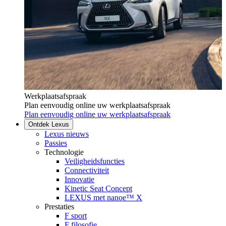
Werkplaatsafspraak
Plan eenvoudig online uw werkplaatsafspraak
Plan eenvoudig online uw werkplaatsafspraak
Ontdek Lexus
Lexus nieuws
Passies
Technologie
Veiligheidsfuncties
Connectiviteit
Innovatie
Kinetic Seat Concept
LEXUS met nanoe™ X
Prestaties
F sport
F filosofie