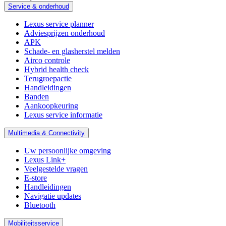
Service & onderhoud
Lexus service planner
Adviesprijzen onderhoud
APK
Schade- en glasherstel melden
Airco controle
Hybrid health check
Terugroepactie
Handleidingen
Banden
Aankoopkeuring
Lexus service informatie
Multimedia & Connectivity
Uw persoonlijke omgeving
Lexus Link+
Veelgestelde vragen
E-store
Handleidingen
Navigatie updates
Bluetooth
Mobiliteitsservice