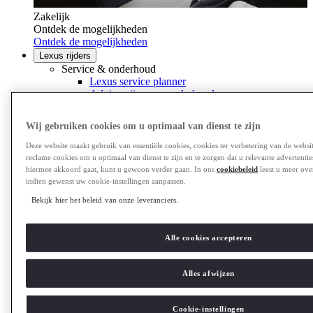
Zakelijk
Ontdek de mogelijkheden
Ontdek de mogelijkheden
Lexus rijders
Service & onderhoud
Lexus service planner
Adviesprijzen en onderhoud
APK
Schade- en glasherstel melden
Wij gebruiken cookies om u optimaal van dienst te zijn
Summer Check
Airco controle
Deze website maakt gebruik van essentiële cookies, cookies ter verbetering van de websi
Hybrid health check
reclame cookies om u optimaal van dienst te zijn en te zorgen dat u relevante advertenties 
Terugroepactie
hiermee akkoord gaat, kunt u gewoon verder gaan. In ons
cookiebeleid
leest u meer ove
Handleidingen
indien gewenst uw cookie-instellingen aanpassen.
Banden
Bekijk hier het beleid van onze leveranciers.
Aankoopkeuring
Multimedia & connectivity
Uw persoonlijke omgeving
Alle cookies accepteren
Lexus Link+
Multimedia
Connected Check
Alles afwijzen
Navigatie updates
Bluetooth
Veelgestelde vragen
Cookie-instellingen