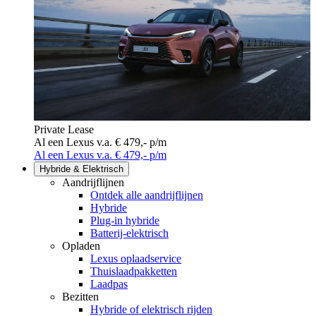
Private Lease
Al een Lexus v.a. € 479,- p/m
Al een Lexus v.a. € 479,- p/m
Hybride & Elektrisch
Aandrijflijnen
Ontdek alle aandrijflijnen
Hybride
Plug-in hybride
Batterij-elektrisch
Opladen
Lexus oplaadservice
Thuislaadpakketten
Laadpas
Bezitten
Hybride of elektrisch rijden