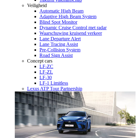
Veiligheid
Automatic High Beam
Adaptive High Beam System
Blind Spot Monitor
Dynamic Cruise Control met radar
Waarschuwing kruisend verkeer
Lane Departure Alert
Lane Tracing Assist
Pre-Collision System
Road Sign Assist
Concept cars
LF-ZC
LF-ZL
LF-30
LF-1 Limitless
Lexus ATP Tour Partnership