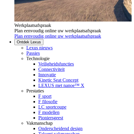
Werkplaatsafspraak
Plan eenvoudig online uw werkplaatsafspraak
Plan eenvoudig online uw werkplaatsafspraak
Ontdek Lexus
Lexus nieuws
Passies
Technologie
Veiligheidsfuncties
Connectiviteit
Innovatie
Kinetic Seat Concept
LEXUS met nanoe™ X
Prestaties
F sport
F filosofie
LC sportcoupe
F modellen
Pioniersgeest
Vakmanschap
Onderscheidend design
Takumi vakmanschap