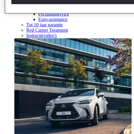
Handleidingen
Mobiliteitsservice
Pechhulpservice
Euro-assistance
Tot 10 jaar garantie
Red Carpet Treatment
Instructievideo's