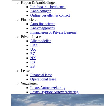
Kopen & Aanbiedingen
Inruilwaarde berekenen
Aanbiedingen
Online bestellen & contact
Financieren
Auto financieren
Aanvraagproces
Financieren of Private Leasen?
Private Lease
Alle modellen
LBX
UX
RZ
NX
RX
ES
Leasen
Financial lease
Operational lease
Verzekeren
Lexus Autoverzekering
Lexus Hybride Autoverzekering