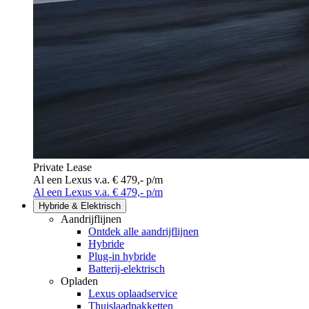
Private Lease
Al een Lexus v.a. € 479,- p/m
Al een Lexus v.a. € 479,- p/m
Hybride & Elektrisch
Aandrijflijnen
Ontdek alle aandrijflijnen
Hybride
Plug-in hybride
Batterij-elektrisch
Opladen
Lexus oplaadservice
Thuislaadpakketten