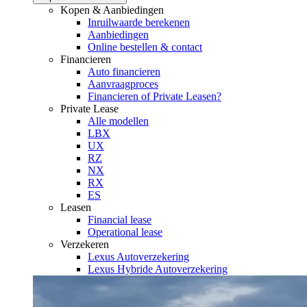
Kopen & Aanbiedingen
Inruilwaarde berekenen
Aanbiedingen
Online bestellen & contact
Financieren
Auto financieren
Aanvraagproces
Financieren of Private Leasen?
Private Lease
Alle modellen
LBX
UX
RZ
NX
RX
ES
Leasen
Financial lease
Operational lease
Verzekeren
Lexus Autoverzekering
Lexus Hybride Autoverzekering