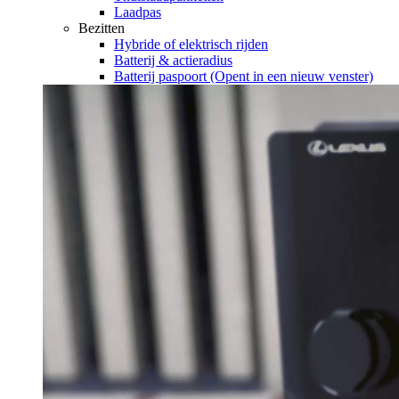
Laadpas
Bezitten
Hybride of elektrisch rijden
Batterij & actieradius
Batterij paspoort
(Opent in een nieuw venster)