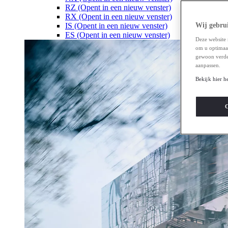
RZ
(Opent in een nieuw venster)
RX
(Opent in een nieuw venster)
IS
(Opent in een nieuw venster)
Wij gebrui
ES
(Opent in een nieuw venster)
Deze website 
om u optimaal 
gewoon verde
aanpassen.
Bekijk hier h
C