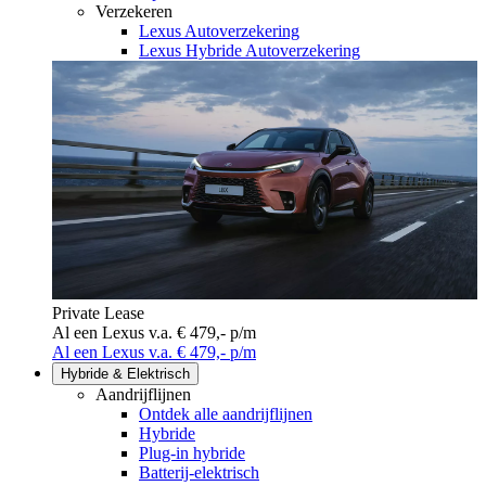
Verzekeren
Lexus Autoverzekering
Lexus Hybride Autoverzekering
Private Lease
Al een Lexus v.a. € 479,- p/m
Al een Lexus v.a. € 479,- p/m
Hybride & Elektrisch
Aandrijflijnen
Ontdek alle aandrijflijnen
Hybride
Plug-in hybride
Batterij-elektrisch