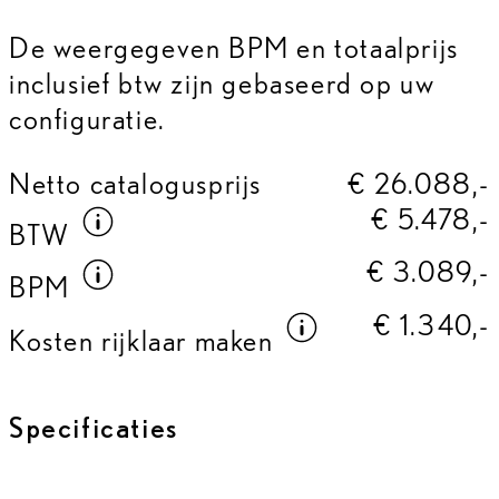
De weergegeven BPM en totaalprijs
inclusief btw zijn gebaseerd op uw
configuratie.
Netto catalogusprijs
€ 26.088,-
€ 5.478,-
Meer informatie over
BTW
BTW
€ 3.089,-
Meer informatie over
BPM
BPM
€ 1.340,-
Meer informat
Kosten rijklaar maken
Specificaties