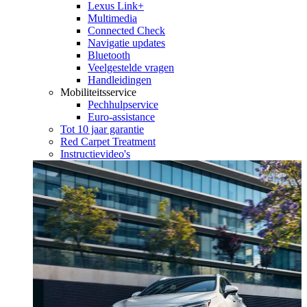
Lexus Link+
Multimedia
Connected Check
Navigatie updates
Bluetooth
Veelgestelde vragen
Handleidingen
Mobiliteitsservice
Pechhulpservice
Euro-assistance
Tot 10 jaar garantie
Red Carpet Treatment
Instructievideo's