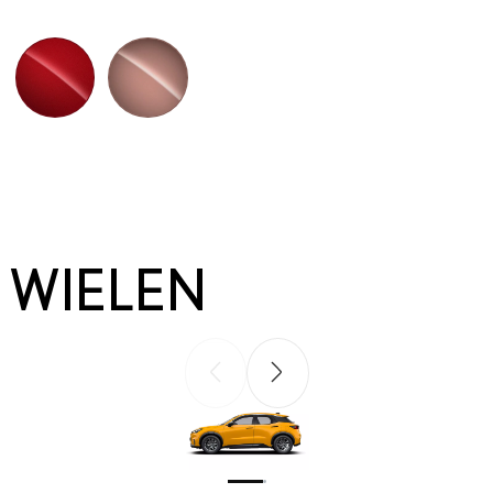
Emotional Red metallic (3U5)
Sonic Copper premium metallic (4Y5)
WIELEN
Vorige slide
Volgende slide