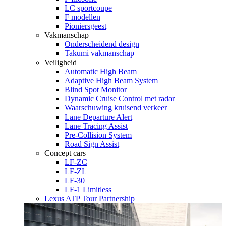
LC sportcoupe
F modellen
Pioniersgeest
Vakmanschap
Onderscheidend design
Takumi vakmanschap
Veiligheid
Automatic High Beam
Adaptive High Beam System
Blind Spot Monitor
Dynamic Cruise Control met radar
Waarschuwing kruisend verkeer
Lane Departure Alert
Lane Tracing Assist
Pre-Collision System
Road Sign Assist
Concept cars
LF-ZC
LF-ZL
LF-30
LF-1 Limitless
Lexus ATP Tour Partnership