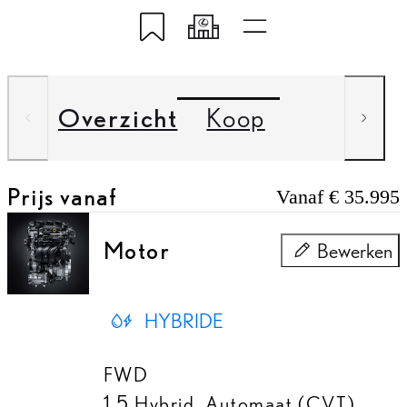
Opslaan naar Mijn Lexus
Toon mijn code
Snelle links
Overzicht
Koop
Prijs vanaf
Vanaf € 35.995
Motor
Bewerken
Motor
HYBRIDE
FWD
1.5 Hybrid
,
Automaat (CVT)