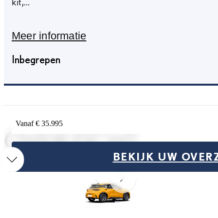
kit,
gevarendriehoek,
veiligheidsvest)
Meer informatie
Inbegrepen
Vanaf € 35.995
OVERZICHT
BEKIJK UW OVER
Vorige slide
Volgende slide