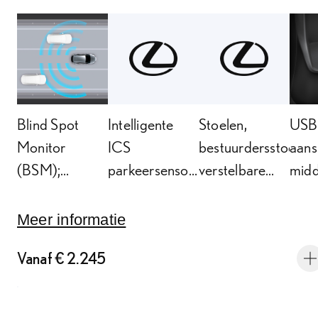
Blind Spot
Intelligente
Stoelen,
USB
Monitor
ICS
bestuurdersstoel,
aans
(BSM);
parkeersensoren
verstelbare
midd
dodehoekdetectie
voor en achter
lendesteun, 2-
acht
voudig
Meer informatie
Vanaf € 2.245