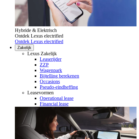
Hybride & Elektrisch
Ontdek Lexus electrified
Ontdek Lexus electrified
Zakelijk
Lexus Zakelijk
Leaserijder
ZZP
Wagenpark
Bijtelling berekenen
Occasions
Pseudo-eindheffing
Leasevormen
Operational lease
Financial lease