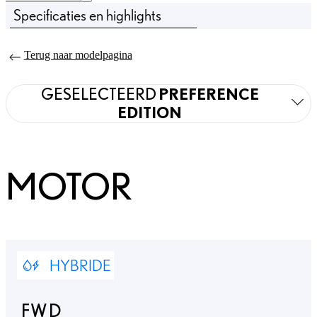
Specificaties en highlights
Prijs bijgewerkt De prijs van uw configuratie is Vanaf € 35.995
Finance failed to load Your finance details could not be loaded.
Terug naar modelpagina
GESELECTEERD
PREFERENCE
EDITION
MOTOR
HYBRIDE
FWD