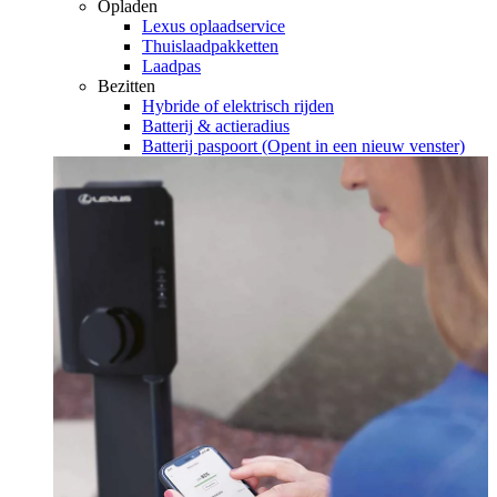
Opladen
Lexus oplaadservice
Thuislaadpakketten
Laadpas
Bezitten
Hybride of elektrisch rijden
Batterij & actieradius
Batterij paspoort
(Opent in een nieuw venster)