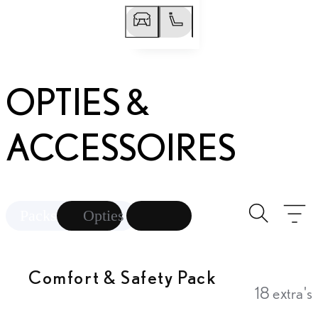
Vorige slide
Volgende slide
OPTIES &
ACCESSOIRES
Toggle se
Fi
Packs
Opties
Comfort & Safety Pack
18 extra's