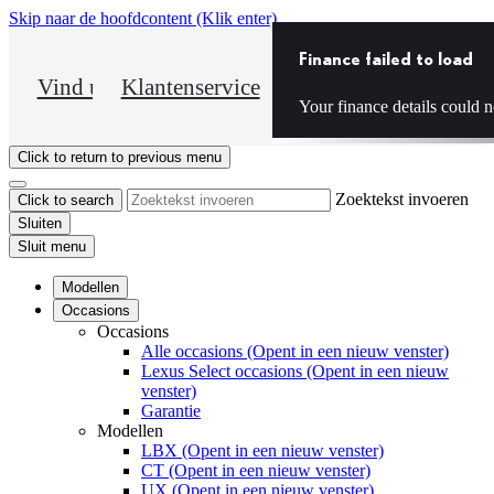
Skip naar de hoofdcontent
(Klik enter)
Finance failed to load
DEALER NAME
Vind uw dealer
Klantenservice
Your finance details could n
Click to return to previous menu
Zoektekst invoeren
Click to search
Sluiten
Sluit menu
Modellen
Occasions
Occasions
Alle occasions
(Opent in een nieuw venster)
Lexus Select occasions
(Opent in een nieuw
venster)
Garantie
Modellen
LBX
(Opent in een nieuw venster)
CT
(Opent in een nieuw venster)
UX
(Opent in een nieuw venster)