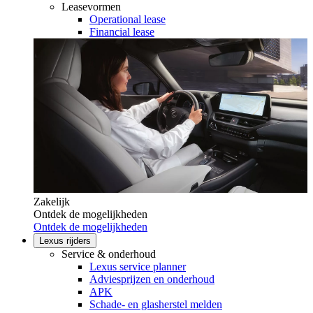
Leasevormen
Operational lease
Financial lease
Zakelijk
Ontdek de mogelijkheden
Ontdek de mogelijkheden
Lexus rijders
Service & onderhoud
Lexus service planner
Adviesprijzen en onderhoud
APK
Schade- en glasherstel melden