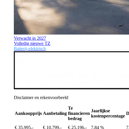
Verwacht in 2027
Volledig nieuwe TZ
Batterij-elektrisch
Disclaimer en rekenvoorbeeld
Te
Jaarlijkse
Aankoopprijs
Aanbetaling
financieren
D
kostenpercentage
bedrag
€ 35.995,-
€ 10.799,-
€ 25.196,-
7,84 %
7