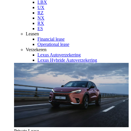
LBX
UX
RZ
NX
RX
ES
Leasen
Financial lease
Operational lease
Verzekeren
Lexus Autoverzekering
Lexus Hybride Autoverzekering
Private Lease