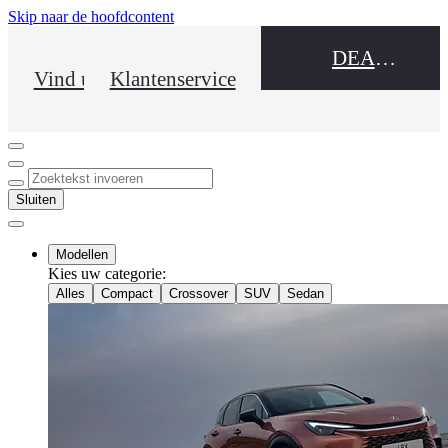
(Klik enter)
Skip naar de hoofdcontent
DEALER NAME
Vind uw dealer
Klantenservice
Click to return to previous menu
Zoektekst invoeren
Click to search
Sluiten
Sluit menu
Modellen
Kies uw categorie
:
Alles
Compact
Crossover
SUV
Sedan