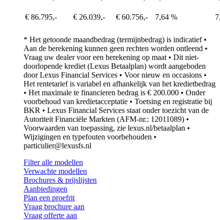
€ 86.795,-
€ 26.039,-
€ 60.756,-
7,64 %
7
* Het getoonde maandbedrag (termijnbedrag) is indicatief •
Aan de berekening kunnen geen rechten worden ontleend •
Vraag uw dealer voor een berekening op maat • Dit niet-
doorlopende krediet (Lexus Betaalplan) wordt aangeboden
door Lexus Financial Services • Voor nieuw en occasions •
Het rentetarief is variabel en afhankelijk van het kredietbedrag
• Het maximale te financieren bedrag is € 200.000 • Onder
voorbehoud van kredietacceptatie • Toetsing en registratie bij
BKR • Lexus Financial Services staat onder toezicht van de
Autoriteit Financiële Markten (AFM-nr.: 12011089) •
Voorwaarden van toepassing, zie lexus.nl/betaalplan •
Wijzigingen en typefouten voorbehouden •
particulier@lexusfs.nl
Filter alle modellen
Verwachte modellen
Brochures & prijslijsten
Aanbiedingen
Opens in new window
Plan een proefrit
Opens in new window
Vraag brochure aan
Opens in new window
Vraag offerte aan