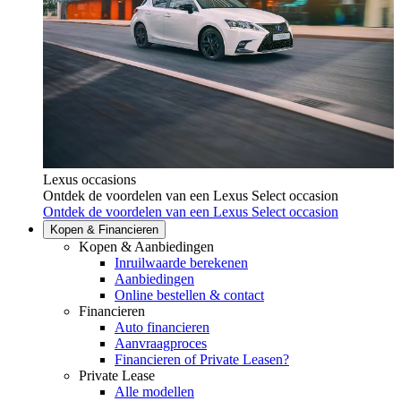
Lexus occasions
Ontdek de voordelen van een Lexus Select occasion
(Opent in 
Ontdek de voordelen van een Lexus Select occasion
Kopen & Financieren
Kopen & Aanbiedingen
Inruilwaarde berekenen
Aanbiedingen
Online bestellen & contact
Financieren
Auto financieren
Aanvraagproces
Financieren of Private Leasen?
Private Lease
Alle modellen