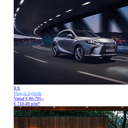
RX
Plug-in hybride
Vanaf € 86.795,-
€ 710,49 p/m*