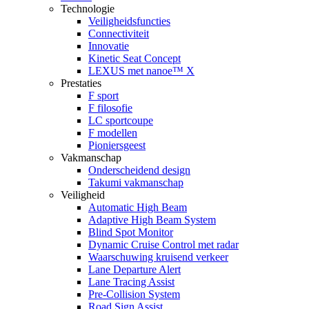
Technologie
Veiligheidsfuncties
Connectiviteit
Innovatie
Kinetic Seat Concept
LEXUS met nanoe™ X
Prestaties
F sport
F filosofie
LC sportcoupe
F modellen
Pioniersgeest
Vakmanschap
Onderscheidend design
Takumi vakmanschap
Veiligheid
Automatic High Beam
Adaptive High Beam System
Blind Spot Monitor
Dynamic Cruise Control met radar
Waarschuwing kruisend verkeer
Lane Departure Alert
Lane Tracing Assist
Pre-Collision System
Road Sign Assist