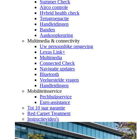
Summer Check
Airco controle
Hybrid health check
Terugroepactie
Handleidingen
Banden
Aankoopkeuring
Multimedia & connectivity
Uw persoonlijke omgeving
Lexus Link+
Multimedia
Connected Check
Navigatie updates
Bluetooth
Veelgestelde vragen
Handleidingen
Mobiliteitsservice
Pechhulpservice
Euro-assistance
Tot 10 jaar garantie
Red Carpet Treatment
Instructievideo's