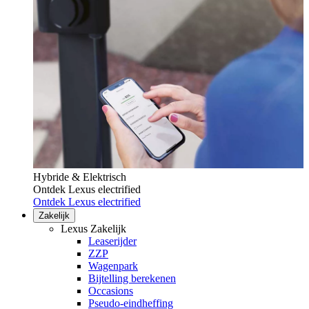
Hybride & Elektrisch
Ontdek Lexus electrified
Ontdek Lexus electrified
Zakelijk
Lexus Zakelijk
Leaserijder
ZZP
Wagenpark
Bijtelling berekenen
Occasions
Pseudo-eindheffing