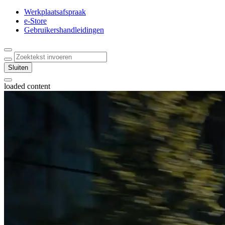
Werkplaatsafspraak
e-Store
Gebruikershandleidingen
Zoektekst invoeren
Click to search
Sluiten
Notification bell
loaded content