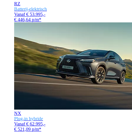
RZ
Batterij-elektrisch
Vanaf € 53.995,-
€ 446,64 p/m*
NX
Plug-in hybride
Vanaf € 62.995,-
€ 521,09 p/m*