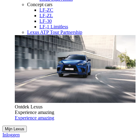
Concept cars
LF-ZC
LF-ZL
LF-30
LF-1 Limitless
Lexus ATP Tour Partnership
Ontdek Lexus
Experience amazing
Experience amazing
Mijn Lexus
Inloggen