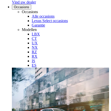
Vind uw dealer
Occasions
Occasions
(Opent in een nieuw venster)
Alle occasions
(Opent in een nieuw venste
Lexus Select occasions
Garantie
Modellen
(Opent in een nieuw venster)
LBX
(Opent in een nieuw venster)
CT
(Opent in een nieuw venster)
UX
(Opent in een nieuw venster)
NX
(Opent in een nieuw venster)
RZ
(Opent in een nieuw venster)
RX
(Opent in een nieuw venster)
IS
(Opent in een nieuw venster)
ES