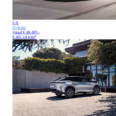
UX
Hybride
Vanaf € 48.495,-
€ 401,14 p/m*