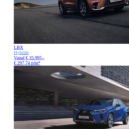
LBX
Hybride
Vanaf € 35.995,-
€ 297,74 p/m*