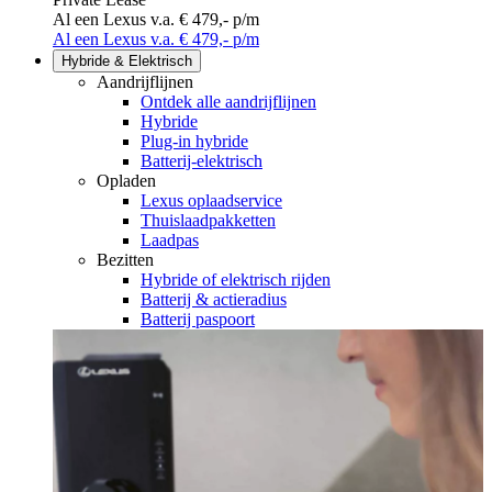
Al een Lexus v.a. € 479,- p/m
Al een Lexus v.a. € 479,- p/m
Hybride & Elektrisch
Aandrijflijnen
Ontdek alle aandrijflijnen
Hybride
Plug-in hybride
Batterij-elektrisch
Opladen
Lexus oplaadservice
Thuislaadpakketten
Laadpas
Bezitten
Hybride of elektrisch rijden
Batterij & actieradius
(Opent in een nieuw venster)
Batterij paspoort