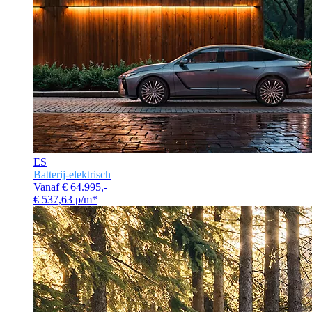
ES
Batterij-elektrisch
Vanaf € 64.995,-
€ 537,63 p/m*