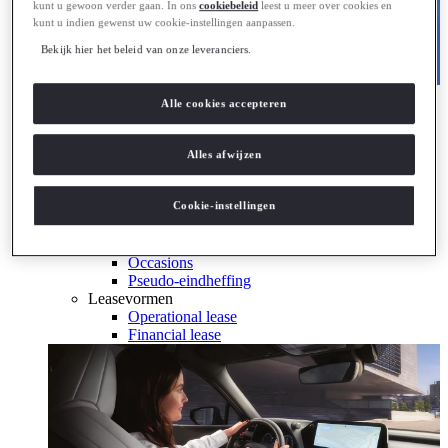
kunt u gewoon verder gaan. In ons
cookiebeleid
leest u meer over cookies en
kunt u indien gewenst uw cookie-instellingen aanpassen.
Bekijk hier het beleid van onze leveranciers.
Hybride & Elektrisch
Alle cookies accepteren
Ontdek Lexus electrified
Ontdek Lexus electrified
Zakelijk
Alles afwijzen
Lexus Zakelijk
Leaserijder
Cookie-instellingen
ZZP
Wagenpark
Bijtelling berekenen
Occasions
Pseudo-eindheffing
Leasevormen
Operational lease
Financial lease