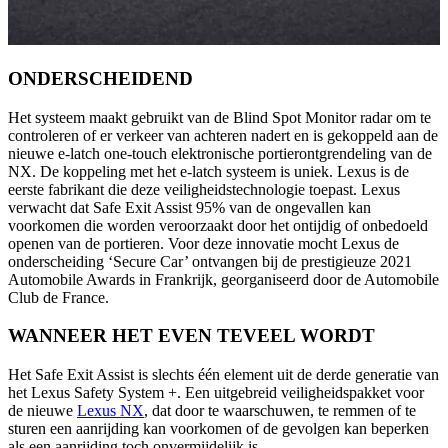
ONDERSCHEIDEND
Het systeem maakt gebruikt van de Blind Spot Monitor radar om te
controleren of er verkeer van achteren nadert en is gekoppeld aan de
nieuwe e-latch one-touch elektronische portierontgrendeling van de
NX. De koppeling met het e-latch systeem is uniek. Lexus is de
eerste fabrikant die deze veiligheidstechnologie toepast. Lexus
verwacht dat Safe Exit Assist 95% van de ongevallen kan
voorkomen die worden veroorzaakt door het ontijdig of onbedoeld
openen van de portieren. Voor deze innovatie mocht Lexus de
onderscheiding ‘Secure Car’ ontvangen bij de prestigieuze 2021
Automobile Awards in Frankrijk, georganiseerd door de Automobile
Club de France.
WANNEER HET EVEN TEVEEL WORDT
Het Safe Exit Assist is slechts één element uit de derde generatie van
het Lexus Safety System +. Een uitgebreid veiligheidspakket voor
de nieuwe
Lexus NX
, dat door te waarschuwen, te remmen of te
sturen een aanrijding kan voorkomen of de gevolgen kan beperken
als een aanrijding toch onvermijdelijk is.