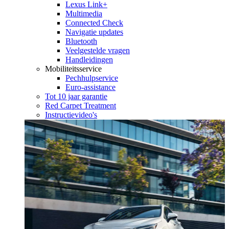
Lexus Link+
Multimedia
Connected Check
Navigatie updates
Bluetooth
Veelgestelde vragen
Handleidingen
Mobiliteitsservice
Pechhulpservice
Euro-assistance
Tot 10 jaar garantie
Red Carpet Treatment
Instructievideo's