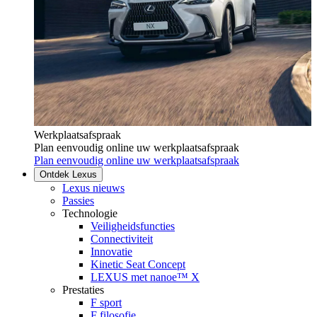
Werkplaatsafspraak
Plan eenvoudig online uw werkplaatsafspraak
Plan eenvoudig online uw werkplaatsafspraak
Ontdek Lexus
Lexus nieuws
Passies
Technologie
Veiligheidsfuncties
Connectiviteit
Innovatie
Kinetic Seat Concept
LEXUS met nanoe™ X
Prestaties
F sport
F filosofie