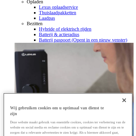
Opladen
Lexus oplaadservice
Thuislaadpakketten
Laadpas
Bezitten
Hybride of elektrisch rijden
Batterij & actieradius
Batterij paspoort
(Opent in een nieuw venster)
Wij gebruiken cookies om u optimaal van dienst te
zijn
Deze website maakt gebruik van essentiële cookies, cookies ter verbetering van de
website en social media en reclame cookies om u optimaal van dienst te zijn en te
zorgen dat u relevante advertenties te zien krijgt. Als u hiermee akkoord gaat,