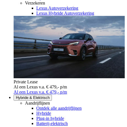
Verzekeren
Lexus Autoverzekering
Lexus Hybride Autoverzekering
Private Lease
Al een Lexus v.a. € 479,- p/m
Al een Lexus v.a. € 479,- p/m
Hybride & Elektrisch
Aandrijflijnen
Ontdek alle aandrijflijnen
Hybride
Plug-in hybride
Batterij-elektrisch