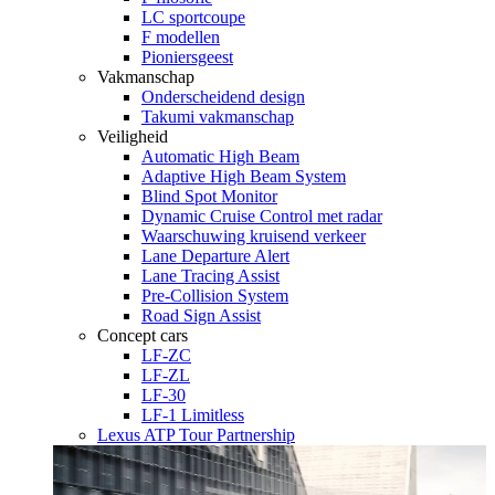
LC sportcoupe
F modellen
Pioniersgeest
Vakmanschap
Onderscheidend design
Takumi vakmanschap
Veiligheid
Automatic High Beam
Adaptive High Beam System
Blind Spot Monitor
Dynamic Cruise Control met radar
Waarschuwing kruisend verkeer
Lane Departure Alert
Lane Tracing Assist
Pre-Collision System
Road Sign Assist
Concept cars
LF-ZC
LF-ZL
LF-30
LF-1 Limitless
Lexus ATP Tour Partnership