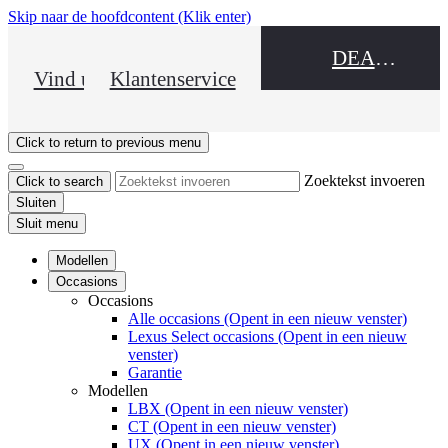
Skip naar de hoofdcontent
(Klik enter)
DEALER NAME
Vind uw dealer
Klantenservice
Click to return to previous menu
Zoektekst invoeren
Click to search
Sluiten
Sluit menu
Modellen
Occasions
Occasions
Alle occasions
(Opent in een nieuw venster)
Lexus Select occasions
(Opent in een nieuw
venster)
Garantie
Modellen
LBX
(Opent in een nieuw venster)
CT
(Opent in een nieuw venster)
UX
(Opent in een nieuw venster)