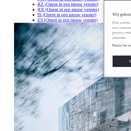
RZ
(Opent in een nieuw venster)
RX
(Opent in een nieuw venster)
IS
(Opent in een nieuw venster)
Wij gebrui
ES
(Opent in een nieuw venster)
Deze website 
om u optimaal 
gewoon verde
aanpassen.
Bekijk hier h
C