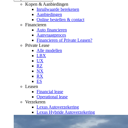
Kopen & Aanbiedingen
Inruilwaarde berekenen
Aanbiedingen
Online bestellen & contact
Financieren
Auto financieren
Aanvraagproces
Financieren of Private Leasen?
Private Lease
Alle modellen
LBX
UX
RZ
NX
RX
ES
Leasen
Financial lease
Operational lease
Verzekeren
Lexus Autoverzekering
Lexus Hybride Autoverzekering