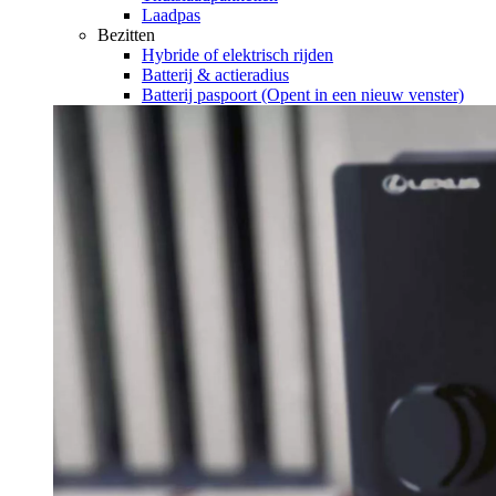
Laadpas
Bezitten
Hybride of elektrisch rijden
Batterij & actieradius
Batterij paspoort
(Opent in een nieuw venster)