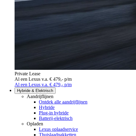
Private Lease
Al een Lexus v.a. € 479,- p/m
Al een Lexus v.a. € 479,- p/m
Hybride & Elektrisch
Aandrijflijnen
Ontdek alle aandrijflijnen
Hybride
Plug-in hybride
Batterij-elektrisch
Opladen
Lexus oplaadservice
Thuislaadpakketten