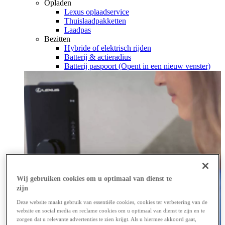
Opladen
Lexus oplaadservice
Thuislaadpakketten
Laadpas
Bezitten
Hybride of elektrisch rijden
Batterij & actieradius
Batterij paspoort
(Opent in een nieuw venster)
Wij gebruiken cookies om u optimaal van dienst te
zijn
Deze website maakt gebruik van essentiële cookies, cookies ter verbetering van de
website en social media en reclame cookies om u optimaal van dienst te zijn en te
zorgen dat u relevante advertenties te zien krijgt. Als u hiermee akkoord gaat,