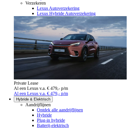
Verzekeren
Lexus Autoverzekering
Lexus Hybride Autoverzekering
Private Lease
Al een Lexus v.a. € 479,- p/m
Al een Lexus v.a. € 479,- p/m
Hybride & Elektrisch
Aandrijflijnen
Ontdek alle aandrijflijnen
Hybride
Plug-in hybride
Batterij-elektrisch