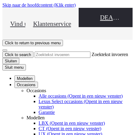
Skip naar de hoofdcontent
(Klik enter)
DEALER NAME
Vind uw dealer
Klantenservice
Click to return to previous menu
Zoektekst invoeren
Click to search
Sluiten
Sluit menu
Modellen
Occasions
Occasions
Alle occasions
(Opent in een nieuw venster)
Lexus Select occasions
(Opent in een nieuw
venster)
Garantie
Modellen
LBX
(Opent in een nieuw venster)
CT
(Opent in een nieuw venster)
UX
(Opent in een nieuw venster)