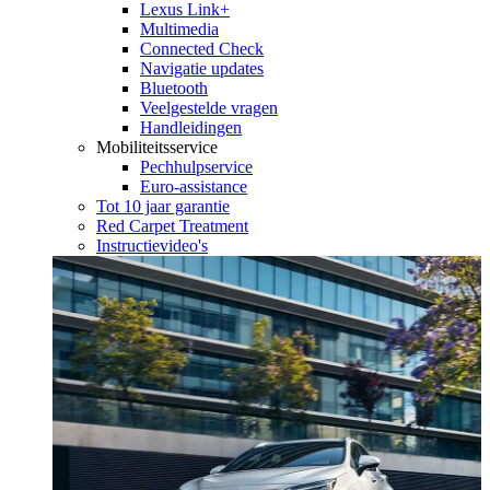
Lexus Link+
Multimedia
Connected Check
Navigatie updates
Bluetooth
Veelgestelde vragen
Handleidingen
Mobiliteitsservice
Pechhulpservice
Euro-assistance
Tot 10 jaar garantie
Red Carpet Treatment
Instructievideo's