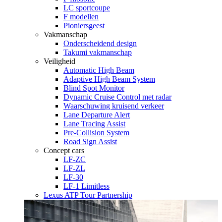
LC sportcoupe
F modellen
Pioniersgeest
Vakmanschap
Onderscheidend design
Takumi vakmanschap
Veiligheid
Automatic High Beam
Adaptive High Beam System
Blind Spot Monitor
Dynamic Cruise Control met radar
Waarschuwing kruisend verkeer
Lane Departure Alert
Lane Tracing Assist
Pre-Collision System
Road Sign Assist
Concept cars
LF-ZC
LF-ZL
LF-30
LF-1 Limitless
Lexus ATP Tour Partnership