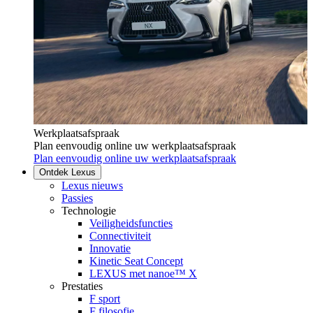
Werkplaatsafspraak
Plan eenvoudig online uw werkplaatsafspraak
Plan eenvoudig online uw werkplaatsafspraak
Ontdek Lexus
Lexus nieuws
Passies
Technologie
Veiligheidsfuncties
Connectiviteit
Innovatie
Kinetic Seat Concept
LEXUS met nanoe™ X
Prestaties
F sport
F filosofie