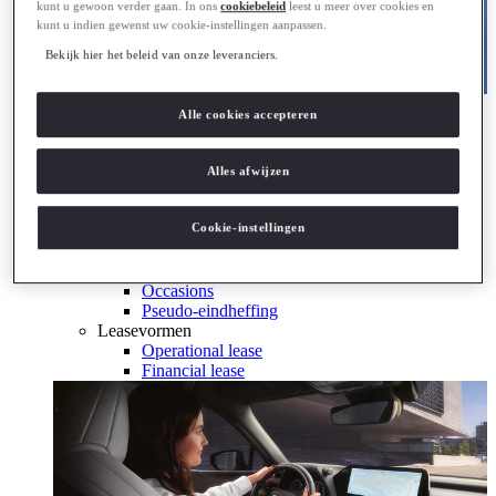
kunt u gewoon verder gaan. In ons
cookiebeleid
leest u meer over cookies en
kunt u indien gewenst uw cookie-instellingen aanpassen.
Bekijk hier het beleid van onze leveranciers.
Hybride & Elektrisch
Alle cookies accepteren
Ontdek Lexus electrified
Ontdek Lexus electrified
Zakelijk
Alles afwijzen
Lexus Zakelijk
Leaserijder
Cookie-instellingen
ZZP
Wagenpark
Bijtelling berekenen
Occasions
Pseudo-eindheffing
Leasevormen
Operational lease
Financial lease