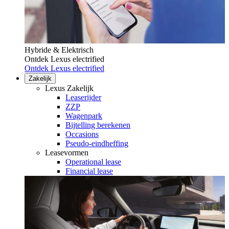
Hybride & Elektrisch
Ontdek Lexus electrified
Ontdek Lexus electrified
Zakelijk
Lexus Zakelijk
Leaserijder
ZZP
Wagenpark
Bijtelling berekenen
Occasions
Pseudo-eindheffing
Leasevormen
Operational lease
Financial lease