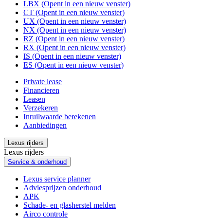
LBX
(Opent in een nieuw venster)
CT
(Opent in een nieuw venster)
UX
(Opent in een nieuw venster)
NX
(Opent in een nieuw venster)
RZ
(Opent in een nieuw venster)
RX
(Opent in een nieuw venster)
IS
(Opent in een nieuw venster)
ES
(Opent in een nieuw venster)
Private lease
Financieren
Leasen
Verzekeren
Inruilwaarde berekenen
Aanbiedingen
Lexus rijders
Lexus rijders
Service & onderhoud
Lexus service planner
Adviesprijzen onderhoud
APK
Schade- en glasherstel melden
Airco controle