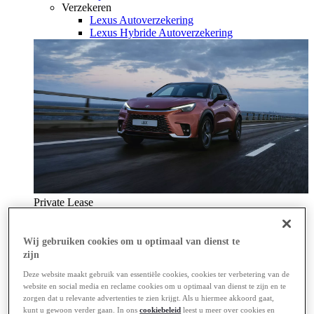
Verzekeren
Lexus Autoverzekering
Lexus Hybride Autoverzekering
Private Lease
Al een Lexus v.a. € 479,- p/m
Al een Lexus v.a. € 479,- p/m
Hybride & Elektrisch
Wij gebruiken cookies om u optimaal van dienst te
Aandrijflijnen
zijn
Ontdek alle aandrijflijnen
Deze website maakt gebruik van essentiële cookies, cookies ter verbetering van de
Hybride
website en social media en reclame cookies om u optimaal van dienst te zijn en te
Plug-in hybride
zorgen dat u relevante advertenties te zien krijgt. Als u hiermee akkoord gaat,
Batterij-elektrisch
kunt u gewoon verder gaan. In ons
cookiebeleid
leest u meer over cookies en