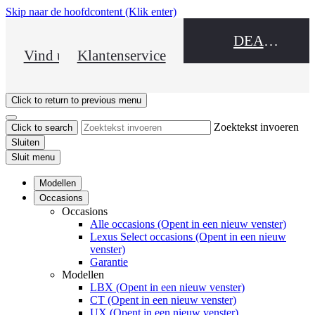
Skip naar de hoofdcontent
(Klik enter)
DEALER NAME
Vind uw dealer
Klantenservice
Click to return to previous menu
Zoektekst invoeren
Click to search
Sluiten
Sluit menu
Modellen
Occasions
Occasions
Alle occasions
(Opent in een nieuw venster)
Lexus Select occasions
(Opent in een nieuw
venster)
Garantie
Modellen
LBX
(Opent in een nieuw venster)
CT
(Opent in een nieuw venster)
UX
(Opent in een nieuw venster)