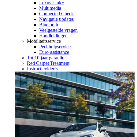
Lexus Link+
Multimedia
Connected Check
Navigatie updates
Bluetooth
Veelgestelde vragen
Handleidingen
Mobiliteitsservice
Pechhulpservice
Euro-assistance
Tot 10 jaar garantie
Red Carpet Treatment
Instructievideo's