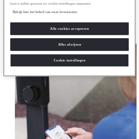
Opladen
kunt u indien gewenst uw cookie-instellingen aanpassen.
Lexus oplaadservice
Bekijk hier het beleid van onze leveranciers.
Thuislaadpakketten
Laadpas
Bezitten
Alle cookies accepteren
Hybride of elektrisch rijden
Batterij & actieradius
Batterij paspoort
(Opent in een nieuw venster)
Alles afwijzen
Cookie-instellingen