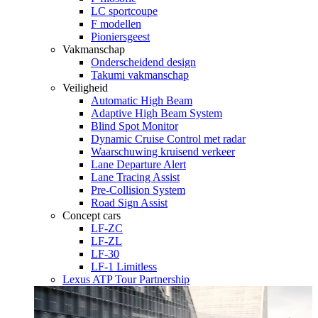
LC sportcoupe
F modellen
Pioniersgeest
Vakmanschap
Onderscheidend design
Takumi vakmanschap
Veiligheid
Automatic High Beam
Adaptive High Beam System
Blind Spot Monitor
Dynamic Cruise Control met radar
Waarschuwing kruisend verkeer
Lane Departure Alert
Lane Tracing Assist
Pre-Collision System
Road Sign Assist
Concept cars
LF-ZC
LF-ZL
LF-30
LF-1 Limitless
Lexus ATP Tour Partnership