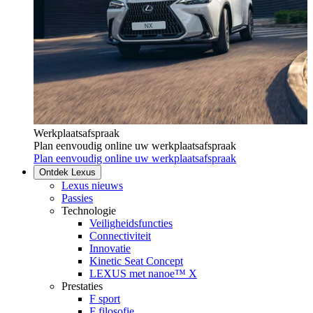
Werkplaatsafspraak
Plan eenvoudig online uw werkplaatsafspraak
Plan eenvoudig online uw werkplaatsafspraak
Ontdek Lexus
Lexus nieuws
Passies
Technologie
Veiligheidsfuncties
Connectiviteit
Innovatie
Kinetic Seat Concept
LEXUS met nanoe™ X
Prestaties
F sport
F filosofie