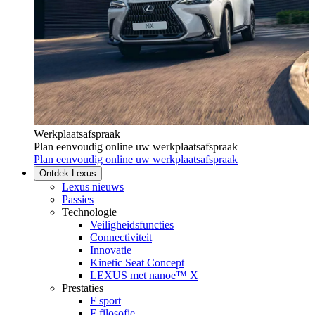
Werkplaatsafspraak
Plan eenvoudig online uw werkplaatsafspraak
Plan eenvoudig online uw werkplaatsafspraak
Ontdek Lexus
Lexus nieuws
Passies
Technologie
Veiligheidsfuncties
Connectiviteit
Innovatie
Kinetic Seat Concept
LEXUS met nanoe™ X
Prestaties
F sport
F filosofie