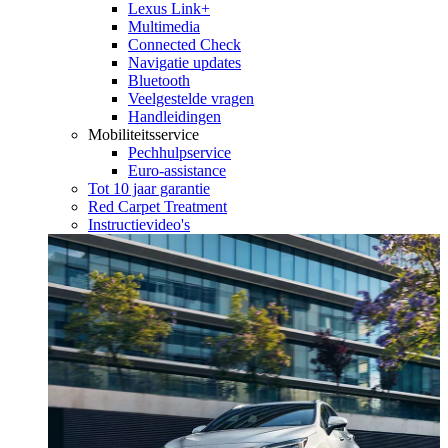
Lexus Link+
Multimedia
Connected Check
Navigatie updates
Bluetooth
Veelgestelde vragen
Handleidingen
Mobiliteitsservice
Pechhulpservice
Euro-assistance
Tot 10 jaar garantie
Red Carpet Treatment
Instructievideo's