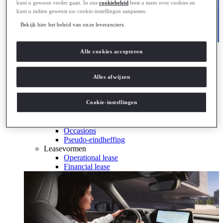
kunt u gewoon verder gaan. In ons
cookiebeleid
leest u meer over cookies en
kunt u indien gewenst uw cookie-instellingen aanpassen.
Bekijk hier het beleid van onze leveranciers.
Hybride & Elektrisch
Alle cookies accepteren
Ontdek Lexus electrified
Ontdek Lexus electrified
Zakelijk
Alles afwijzen
Lexus Zakelijk
Leaserijder
Cookie-instellingen
ZZP
Wagenpark
Bijtelling berekenen
Occasions
Pseudo-eindheffing
Leasevormen
Operational lease
Financial lease