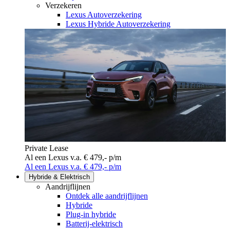
Verzekeren
Lexus Autoverzekering
Lexus Hybride Autoverzekering
Private Lease
Al een Lexus v.a. € 479,- p/m
Al een Lexus v.a. € 479,- p/m
Hybride & Elektrisch
Aandrijflijnen
Ontdek alle aandrijflijnen
Hybride
Plug-in hybride
Batterij-elektrisch