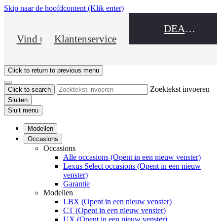
Skip naar de hoofdcontent
(Klik enter)
DEALER NAME
Vind uw dealer
Klantenservice
Click to return to previous menu
Zoektekst invoeren
Click to search
Sluiten
Sluit menu
Modellen
Occasions
Occasions
Alle occasions
(Opent in een nieuw venster)
Lexus Select occasions
(Opent in een nieuw
venster)
Garantie
Modellen
LBX
(Opent in een nieuw venster)
CT
(Opent in een nieuw venster)
UX
(Opent in een nieuw venster)