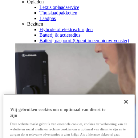
Opladen
Lexus oplaadservice
Thuislaadpakketten
Laadpas
Bezitten
Hybride of elektrisch rijden
Batterij & actieradius
Batterij paspoort
(Opent in een nieuw venster)
Wij gebruiken cookies om u optimaal van dienst te
zijn
Deze website maakt gebruik van essentiële cookies, cookies ter verbetering van de
website en social media en reclame cookies om u optimaal van dienst te zijn en te
zorgen dat u relevante advertenties te zien krijgt. Als u hiermee akkoord gaat,