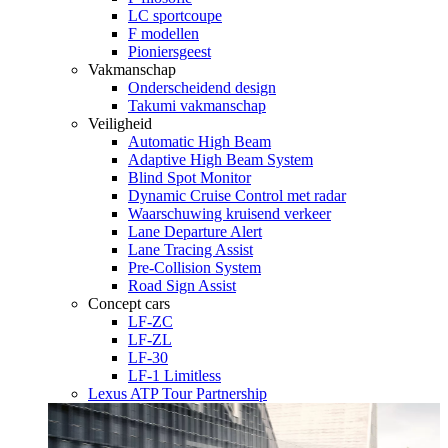
LC sportcoupe
F modellen
Pioniersgeest
Vakmanschap
Onderscheidend design
Takumi vakmanschap
Veiligheid
Automatic High Beam
Adaptive High Beam System
Blind Spot Monitor
Dynamic Cruise Control met radar
Waarschuwing kruisend verkeer
Lane Departure Alert
Lane Tracing Assist
Pre-Collision System
Road Sign Assist
Concept cars
LF-ZC
LF-ZL
LF-30
LF-1 Limitless
Lexus ATP Tour Partnership